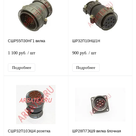
СШР55П30НГ1 вилка
ШР32П10НШ1Н
1 100 руб.
/ шт
900 руб.
/ шт
Подробнее
Подробнее
СШР32П10ЭШ4 розетка
ШР28П7ЭШ9 вилка блочная