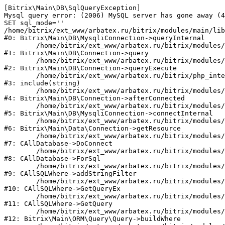
[Bitrix\Main\DB\SqlQueryException] 

Mysql query error: (2006) MySQL server has gone away (4
SET sql_mode=''

/home/bitrix/ext_www/arbatex.ru/bitrix/modules/main/lib
#0: Bitrix\Main\DB\MysqliConnection->queryInternal

	/home/bitrix/ext_www/arbatex.ru/bitrix/modules/main/lib/db/connection.php:331

#1: Bitrix\Main\DB\Connection->query

	/home/bitrix/ext_www/arbatex.ru/bitrix/modules/main/lib/db/connection.php:380

#2: Bitrix\Main\DB\Connection->queryExecute

	/home/bitrix/ext_www/arbatex.ru/bitrix/php_interface/after_connect_d7.php:6

#3: include(string)

	/home/bitrix/ext_www/arbatex.ru/bitrix/modules/main/lib/db/connection.php:1048

#4: Bitrix\Main\DB\Connection->afterConnected

	/home/bitrix/ext_www/arbatex.ru/bitrix/modules/main/lib/db/mysqliconnection.php:110

#5: Bitrix\Main\DB\MysqliConnection->connectInternal

	/home/bitrix/ext_www/arbatex.ru/bitrix/modules/main/lib/data/connection.php:53

#6: Bitrix\Main\Data\Connection->getResource

	/home/bitrix/ext_www/arbatex.ru/bitrix/modules/main/classes/general/database.php:305

#7: CAllDatabase->DoConnect

	/home/bitrix/ext_www/arbatex.ru/bitrix/modules/main/classes/general/database.php:703

#8: CAllDatabase->ForSql

	/home/bitrix/ext_www/arbatex.ru/bitrix/modules/main/classes/general/sqlwhere.php:758

#9: CAllSQLWhere->addStringFilter

	/home/bitrix/ext_www/arbatex.ru/bitrix/modules/main/classes/general/sqlwhere.php:401

#10: CAllSQLWhere->GetQueryEx

	/home/bitrix/ext_www/arbatex.ru/bitrix/modules/main/classes/general/sqlwhere.php:281

#11: CAllSQLWhere->GetQuery

	/home/bitrix/ext_www/arbatex.ru/bitrix/modules/main/lib/orm/query/query.php:2225

#12: Bitrix\Main\ORM\Query\Query->buildWhere
