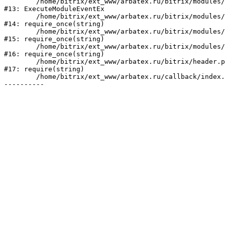
	/home/bitrix/ext_www/arbatex.ru/bitrix/modules/main/tools.php:4741

#13: ExecuteModuleEventEx

	/home/bitrix/ext_www/arbatex.ru/bitrix/modules/main/include.php:518

#14: require_once(string)

	/home/bitrix/ext_www/arbatex.ru/bitrix/modules/main/include/prolog_before.php:19

#15: require_once(string)

	/home/bitrix/ext_www/arbatex.ru/bitrix/modules/main/include/prolog.php:10

#16: require_once(string)

	/home/bitrix/ext_www/arbatex.ru/bitrix/header.php:1

#17: require(string)

	/home/bitrix/ext_www/arbatex.ru/callback/index.php:2
