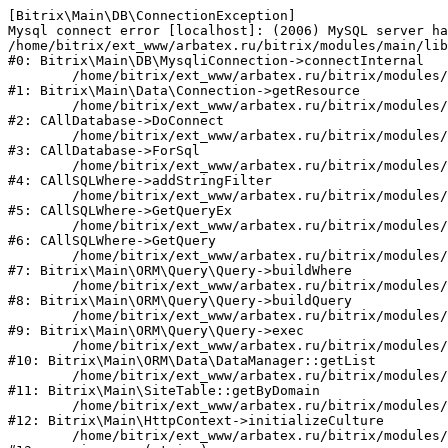
[Bitrix\Main\DB\ConnectionException] 

Mysql connect error [localhost]: (2006) MySQL server ha
/home/bitrix/ext_www/arbatex.ru/bitrix/modules/main/lib
#0: Bitrix\Main\DB\MysqliConnection->connectInternal

	/home/bitrix/ext_www/arbatex.ru/bitrix/modules/main/lib/data/connection.php:53

#1: Bitrix\Main\Data\Connection->getResource

	/home/bitrix/ext_www/arbatex.ru/bitrix/modules/main/classes/general/database.php:305

#2: CAllDatabase->DoConnect

	/home/bitrix/ext_www/arbatex.ru/bitrix/modules/main/classes/general/database.php:703

#3: CAllDatabase->ForSql

	/home/bitrix/ext_www/arbatex.ru/bitrix/modules/main/classes/general/sqlwhere.php:758

#4: CAllSQLWhere->addStringFilter

	/home/bitrix/ext_www/arbatex.ru/bitrix/modules/main/classes/general/sqlwhere.php:401

#5: CAllSQLWhere->GetQueryEx

	/home/bitrix/ext_www/arbatex.ru/bitrix/modules/main/classes/general/sqlwhere.php:281

#6: CAllSQLWhere->GetQuery

	/home/bitrix/ext_www/arbatex.ru/bitrix/modules/main/lib/orm/query/query.php:2225

#7: Bitrix\Main\ORM\Query\Query->buildWhere

	/home/bitrix/ext_www/arbatex.ru/bitrix/modules/main/lib/orm/query/query.php:2463

#8: Bitrix\Main\ORM\Query\Query->buildQuery

	/home/bitrix/ext_www/arbatex.ru/bitrix/modules/main/lib/orm/query/query.php:933

#9: Bitrix\Main\ORM\Query\Query->exec

	/home/bitrix/ext_www/arbatex.ru/bitrix/modules/main/lib/orm/data/datamanager.php:513

#10: Bitrix\Main\ORM\Data\DataManager::getList

	/home/bitrix/ext_www/arbatex.ru/bitrix/modules/main/lib/site.php:153

#11: Bitrix\Main\SiteTable::getByDomain

	/home/bitrix/ext_www/arbatex.ru/bitrix/modules/main/lib/httpcontext.php:100

#12: Bitrix\Main\HttpContext->initializeCulture

	/home/bitrix/ext_www/arbatex.ru/bitrix/modules/main/include.php:36
