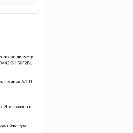
а так же диаметр
 2РМ42КУН50Г2В1
 алюминия АЛ-11.
. Это связано с
борот блочную