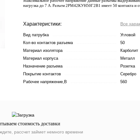
Максимальное рабочее напряжение данные разъемы выдерживают 
нагрузка до 7 А. Разъем 2РМ42КУН50Г2В1 имеет 50 контакта и от
Характеристики:
Все хара
Вид патрубка
Угловой
Кол-во контактов разъема
50
Материал изолятора
Карболит
Материал корпуса
Металл
Назначение разъема
Розетка
Покрытие контактов
Серебро
Рабочее напряжение,В
560
итываем стоимость доставки
ждите, рассчет займет немного времени