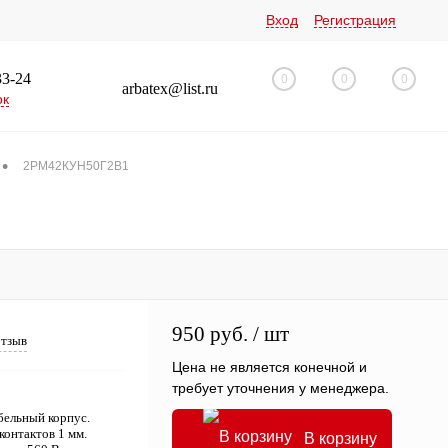
Вход
Регистрация
33-24
0
0
0
arbatex@list.ru
ок
•
2РМ42КУН50Г2В1
950 руб.
/ шт
отзыв
Цена не является конечной и
требует уточнения у менеджера.
ельный корпус.
контактов 1 мм.
В корзину