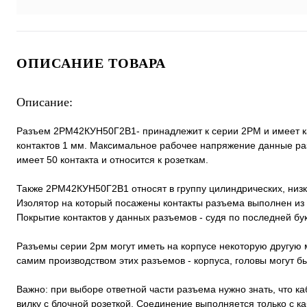
ОПИСАНИЕ ТОВАРА
Описание:
Разъем 2РМ42КУН50Г2В1- принадлежит к серии 2РМ и имеет ка
контактов 1 мм. Максимальное рабочее напряжение данные ра
имеет 50 контакта и относится к розеткам.
Также 2РМ42КУН50Г2В1 относят в группу цилиндрических, низ
Изолятор на который посажены контакты разъема выполнен из 
Покрытие контактов у данных разъемов - судя по последней бук
Разъемы серии 2рм могут иметь на корпусе некоторую другую м
самим производством этих разъемов - корпуса, головы могут 
Важно: при выборе ответной части разъема нужно знать, что к
вилку с блочной розеткой. Соединение выполняется только с 