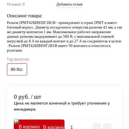
Отзывов: 0
Добавить отзыв
Описание товара:
Разъем 2РМТ42БПН50Г2В1В - принадлежит к серии 2РМТ и имеет
блочный корпус. Диаметр посадочного отверстия разъема 42 мм, а так
же диаметр контактов 1 мм. Максимальное рабочее напряжение
данные разъемы выдерживают до 560 В, с максимальной токовой
нагрузкой до 8 А на каждый контакт и до 27 А на соединитель в целом
. Разъем 2РМТ42БПН50Г2В1В имеет 50 контакта и относится к
розеткам.
Год выпуска:
90-91г.
0 руб.
/ шт
Цена не является конечной и требует уточнения у
менеджера.
В корзину