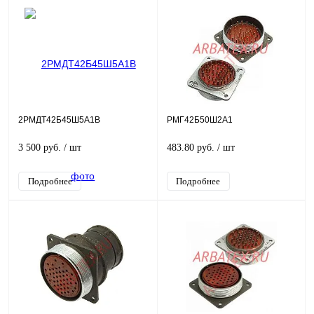
2РМДТ42Б45Ш5А1В
РМГ42Б50Ш2А1
3 500 руб.
/ шт
483.80 руб.
/ шт
Подробнее
Подробнее