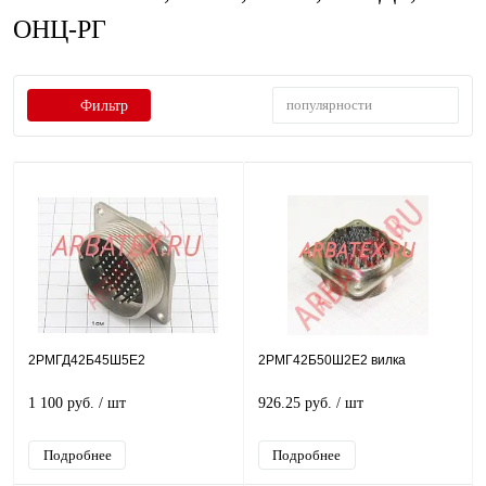
ОНЦ-РГ
популярности
Фильтр
2РМГД42Б45Ш5Е2
2РМГ42Б50Ш2Е2 вилка
1 100 руб.
/ шт
926.25 руб.
/ шт
Подробнее
Подробнее