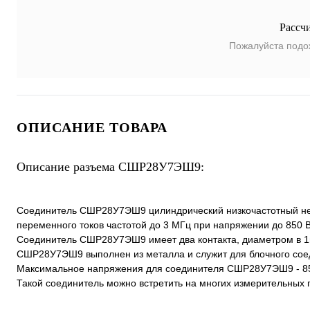
Рассч
Пожалуйста подо
ОПИСАНИЕ ТОВАРА
Описание разъема СШР28У7ЭШ9:
Соединитель СШР28У7ЭШ9 цилиндрический низкочастотный нег
переменного токов частотой до 3 МГц при напряжении до 850 В
Соединитель СШР28У7ЭШ9 имеет два контакта, диаметром в 1
СШР28У7ЭШ9 выполнен из металла и служит для блочного сое
Максимальное напряжения для соединителя СШР28У7ЭШ9 - 8
Такой соединитель можно встретить на многих измерительных 