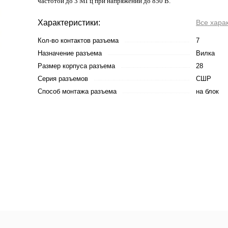
частотой до 3 МГц при напряжении до 850 В.
Характеристики:
Все хара
Кол-во контактов разъема
7
Назначение разъема
Вилка
Размер корпуса разъема
28
Серия разъемов
СШР
Способ монтажа разъема
на блок