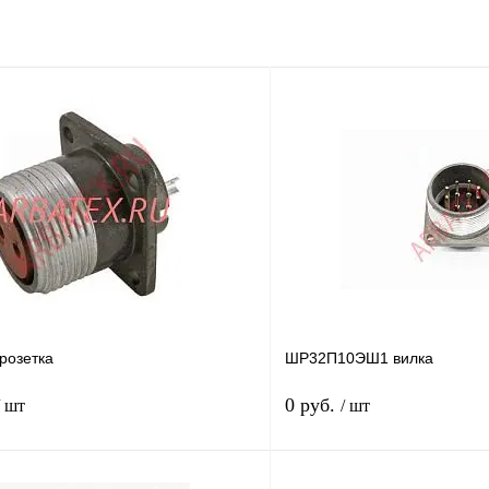
розетка
ШР32П10ЭШ1 вилка
0 руб.
/ шт
/ шт