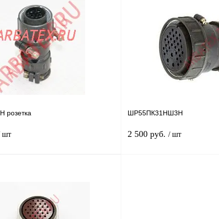
В корзину
лик
Сравнение
Купить в 1 клик
Под заказ
В избранное
Год выпуска
80г.
 розетка
ШР55ПК31НШ3Н
2 500 руб.
/ шт
/ шт
Подписаться
лик
Сравнение
Купить в 1 клик
Недоступно
В избранное