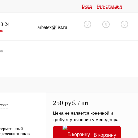
Вход
Регистрация
33-24
0
0
0
arbatex@list.ru
ок
ка
250 руб.
/ шт
отзыв
Цена не является конечной и
требует уточнения у менеджера.
герметичный
еременного токов
В корзину