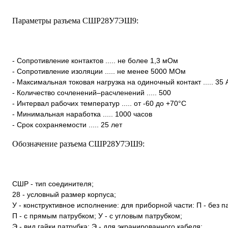
Параметры разъема СШР28У7ЭШ9:
- Сопротивление контактов ..... не более 1,3 мОм
- Сопротивление изоляции ..... не менее 5000 МОм
- Максимальная токовая нагрузка на одиночный контакт ..... 35 
- Количество сочленений–расчленений ..... 500
- Интервал рабочих температур ..... от -60 до +70°С
- Минимальная наработка ..... 1000 часов
- Срок сохраняемости ..... 25 лет
Обозначение разъема СШР28У7ЭШ9:
СШР - тип соединителя;
28 - условный размер корпуса;
У - конструктивное исполнение: для приборной части: П - без п
П - с прямым патрубком; У - с угловым патрубком;
Э - вид гайки патрубка: Э - для экранированного кабеля;