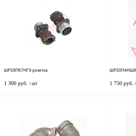
Подписаться
Купить в 1 клик
Сравнение
Купить в 1 к
В избранное
Недоступно
В избранное
ШР28ПК7НГ9 розетка
ШР20П4НШ8Н
1 300 руб.
1 750 руб.
/ шт
В корзину
Купить в 1 клик
Сравнение
Купить в 1 к
В избранное
В
В избранное