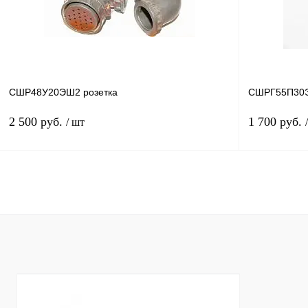
наличии
СШР48У20ЭШ2 розетка
СШРГ55П30Э
2 500 руб.
1 700 руб.
/ шт
В корзину
Купить в 1 клик
Сравнение
Купить в 1 к
В избранное
В
В избранное
наличии