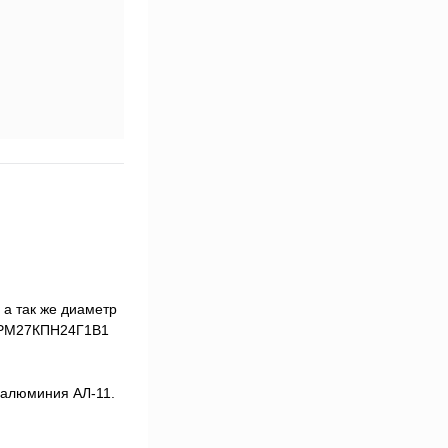
а так же диаметр
 2РМ27КПН24Г1В1
 алюминия АЛ-11.