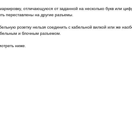
аркировку, отличающуюся от заданной на несколько букв или цифр
быть переставлены на другие разъемы.
абельную розетку нельзя соединить с кабельной вилкой или же нао
кабельным и блочным разъемом.
отреть ниже.