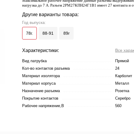
Максимальное рабочее напряжение данные разъемы выдерживают 
нагрузка до 7 А. Разъем 2РМ27КПН24Г1В1 имеет 27 контакта и от
Другие варианты товара:
Год выпуска:
78г.
88-91
89г
Характеристики:
Все хара
Вид патрубка
Прямой
Кол-во контактов разъема
24
Материал изолятора
Карболит
Материал корпуса
Металл
Назначение разъема
Розетка
Покрытие контактов
Серебро
Рабочее напряжение,В
560