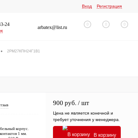
Вход
Регистрация
33-24
0
0
0
arbatex@list.ru
ок
•
2РМ27КПН24Г1В1
900 руб.
/ шт
отзыв
Цена не является конечной и
требует уточнения у менеджера.
бельный корпус.
контактов 1 мм.
В корзину