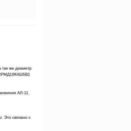
 так же диаметр
м 2РМД18К4Ш5В1
люминия АЛ-11.
. Это связано с