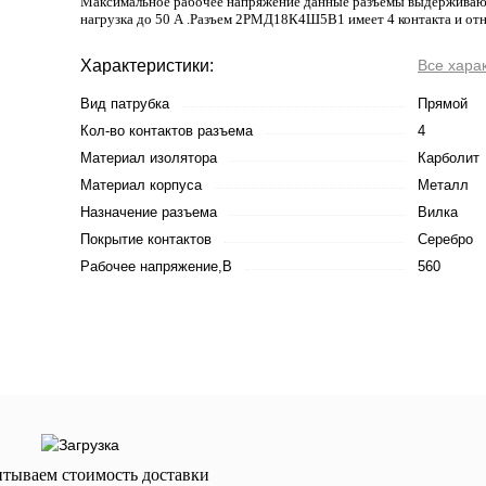
Максимальное рабочее напряжение данные разъемы выдерживают 
нагрузка до 50 А .Разъем 2РМД18К4Ш5В1 имеет 4 контакта и отн
Характеристики:
Все хара
Вид патрубка
Прямой
Кол-во контактов разъема
4
Материал изолятора
Карболит
Материал корпуса
Металл
Назначение разъема
Вилка
Покрытие контактов
Серебро
Рабочее напряжение,В
560
итываем стоимость доставки