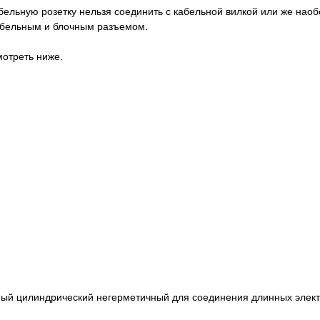
абельную розетку нельзя соединить с кабельной вилкой или же нао
кабельным и блочным разъемом.
отреть ниже.
ный цилиндрический негерметичный для соединения длинных элект