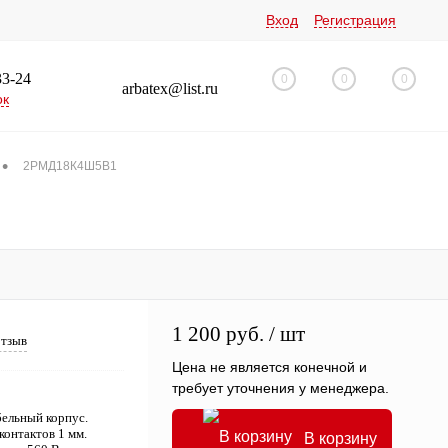
Вход
Регистрация
33-24
0
0
0
arbatex@list.ru
ок
•
2РМД18К4Ш5В1
1 200 руб.
/ шт
отзыв
Цена не является конечной и
требует уточнения у менеджера.
ельный корпус.
контактов 1 мм.
В корзину