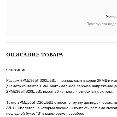
Рассч
Пожалуйста подо
ОПИСАНИЕ ТОВАРА
Описание:
Разъем 2РМД36БПЭ20Ш5В1 - принадлежит к серии 2РМД и имеет
диаметр контактов 1 мм. Максимальное рабочее напряжение да
2РМД36БПЭ20Ш5В1 имеет 20 контакта и относится к вилкам.
Также 2РМД36БПЭ20Ш5В1 относят в группу цилиндрических, н
АЛ-11. Изолятор на который посажены контакты разъема выполн
последней букве "В" в маркировке - серебро.