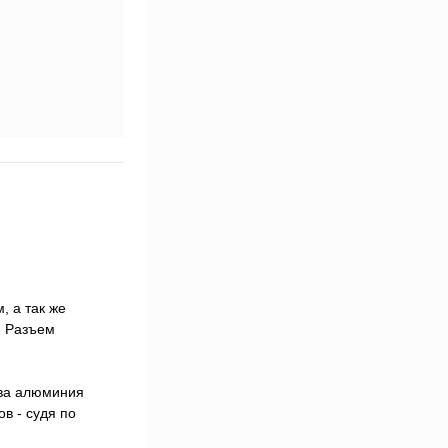
 а так же
. Разъем
ава алюминия
в - судя по