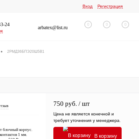
Вход
Регистрация
33-24
0
0
0
arbatex@list.ru
ок
•
2РМД36БПЭ20Ш5В1
750 руб.
/ шт
отзыв
Цена не является конечной и
требует уточнения у менеджера.
 блочный корпус.
контактов 1 мм.
В корзину