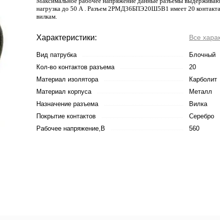
Максимальное рабочее напряжение данные разъемы выдерживают 
нагрузка до 50 А . Разъем 2РМД36БПЭ20Ш5В1 имеет 20 контакта 
вилкам.
Характеристики:
Все хара
Вид патрубка
Блочный
Кол-во контактов разъема
20
Материал изолятора
Карболит
Материал корпуса
Металл
Назначение разъема
Вилка
Покрытие контактов
Серебро
Рабочее напряжение,В
560