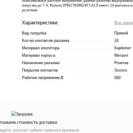
Максимальное рабочее напряжение данные разъемы выдерживают 
нагрузка до 7 А. Разъем 2РМ27КПН24Г1А1Л имеет 24 контакта и 
розеткам.
Характеристики:
Все хара
Вид патрубка
Прямой
Кол-во контактов разъема
24
Материал изолятора
Карболит
Материал корпуса
Металл
Назначение разъема
Розетка
Покрытие контактов
Золото
Рабочее напряжение,В
560
итываем стоимость доставки
ждите, рассчет займет немного времени