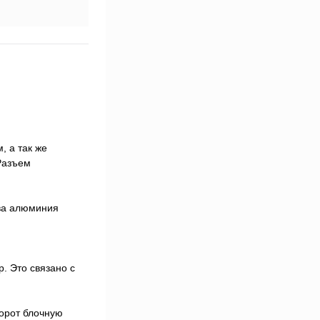
 а так же
Разъем
ава алюминия
. Это связано с
борот блочную