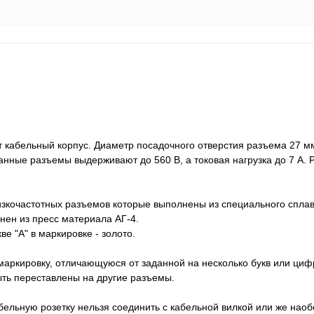
абельный корпус. Диаметр посадочного отверстия разъема 27 мм,
нные разъемы выдерживают до 560 В, а токовая нагрузка до 7 А. 
изкочастотных разъемов которые выполнены из специального спл
нен из пресс материала АГ-4.
е "А" в маркировке - золото.
аркировку, отличающуюся от заданной на несколько букв или цифр
быть переставлены на другие разъемы.
абельную розетку нельзя соединить с кабельной вилкой или же нао