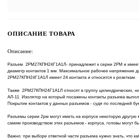
ОПИСАНИЕ ТОВАРА
Описание:
Разъем 2РМ27КПН24Г1А1Л- принадлежит к серии 2РМ и имеет к
диаметр контактов 1 мм. Максимальное рабочее напряжение да
2РМ27КПН24Г1А1Л имеет 24 контакта и относится к розеткам.
Также 2РМ27КПН24Г1А1Л относят в группу цилиндрических, н
АЛ-11. Изолятор на который посажены контакты разъема выпол
Покрытие контактов у данных разъемов - судя по последней букв
Разъемы серии 2рм могут иметь на корпусе некоторую другую м
самим производством этих разъемов - корпуса, головы могут 
Важно: при выборе ответной части разъема нужно знать, что к