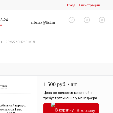
Вход
Регистрация
33-24
0
0
0
arbatex@list.ru
ок
•
2РМ27КПН24Г1А1Л
1 500 руб.
/ шт
отзыв
Цена не является конечной и
требует уточнения у менеджера.
абельный корпус.
контактов 1 мм.
В корзину