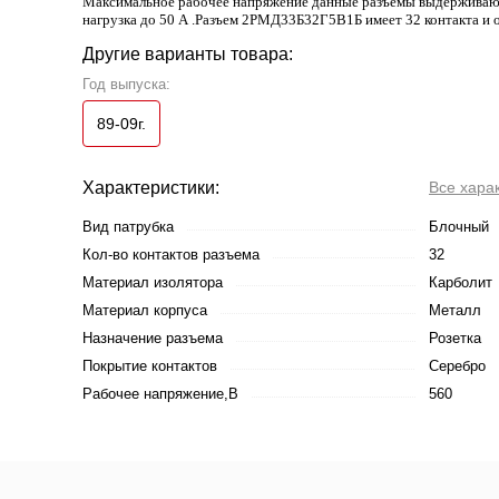
Максимальное рабочее напряжение данные разъемы выдерживают 
нагрузка до 50 А .Разъем 2РМД33Б32Г5В1Б имеет 32 контакта и о
Другие варианты товара:
Год выпуска:
89-09г.
Характеристики:
Все хара
Вид патрубка
Блочный
Кол-во контактов разъема
32
Материал изолятора
Карболит
Материал корпуса
Металл
Назначение разъема
Розетка
Покрытие контактов
Серебро
Рабочее напряжение,В
560