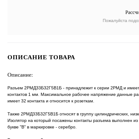
Рассч
Пожалуйста подо
ОПИСАНИЕ ТОВАРА
Описание:
Разъем 2РМД33Б32Г5В1Б - принадлежит к серии 2РМД и имеет 
контактов 1 мм. Максимальное рабочее напряжение данные ра
имеет 32 контакта и относится к розеткам.
Также 2РМД33Б32Г5В1Б относят в группу цилиндрических, низ
Изолятор на который посажены контакты разъема выполнен из 
букве "В" в маркировке - серебро.