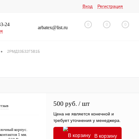
Вход
Регистрация
33-24
0
0
0
arbatex@list.ru
ок
•
2РМД33Б32Г5В1Б
500 руб.
/ шт
отзыв
Цена не является конечной и
требует уточнения у менеджера.
лочный корпус.
контактов 1 мм.
В корзину