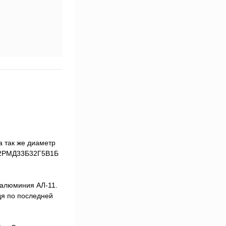
а так же диаметр
м 2РМД33Б32Г5В1Б
 алюминия АЛ-11.
дя по последней