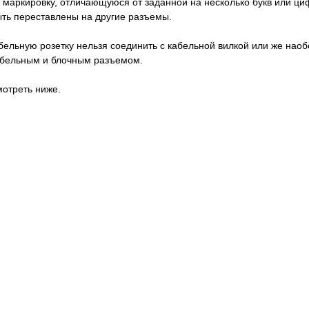
 маркировку, отличающуюся от заданной на несколько букв или циф
быть переставлены на другие разъемы.
абельную розетку нельзя соединить с кабельной вилкой или же нао
кабельным и блочным разъемом.
отреть ниже.