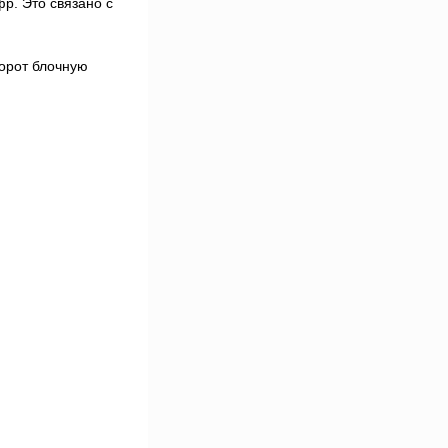
р. Это связано с
борот блочную