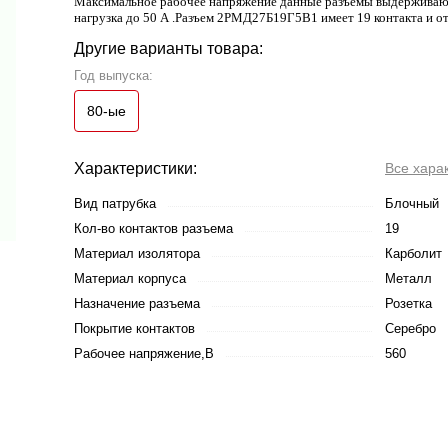
Максимальное рабочее напряжение данные разъемы выдерживают 
нагрузка до 50 А .Разъем 2РМД27Б19Г5В1 имеет 19 контакта и от
Другие варианты товара:
Год выпуска:
80-ые
Характеристики:
Все хара
Вид патрубка
Блочный
Кол-во контактов разъема
19
Материал изолятора
Карболит
Материал корпуса
Металл
Назначение разъема
Розетка
Покрытие контактов
Серебро
Рабочее напряжение,В
560