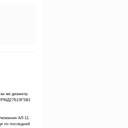
так же диаметр
м 2РМД27Б19Г5В1
алюминия АЛ-11.
дя по последней