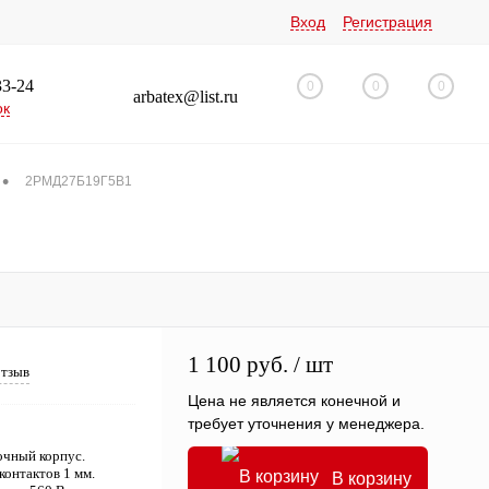
Вход
Регистрация
33-24
0
0
0
arbatex@list.ru
ок
•
2РМД27Б19Г5В1
1 100 руб.
/ шт
отзыв
Цена не является конечной и
требует уточнения у менеджера.
очный корпус.
контактов 1 мм.
В корзину