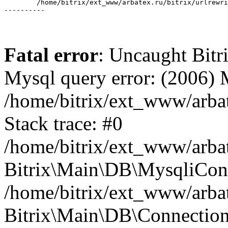
	/home/bitrix/ext_www/arbatex.ru/bitrix/urlrewrite.php:2

Fatal error
: Uncaught Bit
Mysql query error: (2006)
/home/bitrix/ext_www/arbat
Stack trace: #0
/home/bitrix/ext_www/arbat
Bitrix\Main\DB\MysqliConn
/home/bitrix/ext_www/arbat
Bitrix\Main\DB\Connection