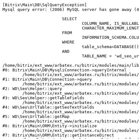
[Bitrix\Main\DB\SqlQueryException] 

Mysql query error: (2006) MySQL server has gone away (4
			SELECT

				COLUMN_NAME, IS_NULLABLE, UPPER(COLUMN_TYPE) as COLUMN_TYPE, UPPER(DATA_TYPE) as DATA_TYPE, 

				CHARACTER_MAXIMUM_LENGTH as LENGTH, NUMERIC_PRECISION, COLUMN_KEY

			FROM

				INFORMATION_SCHEMA.COLUMNS 

			WHERE

				table_schema=DATABASE()

			AND

				TABLE_NAME = 'wd_seo_url';

/home/bitrix/ext_www/arbatex.ru/bitrix/modules/main/lib
#0: Bitrix\Main\DB\MysqliConnection->queryInternal

	/home/bitrix/ext_www/arbatex.ru/bitrix/modules/main/lib/db/connection.php:331

#1: Bitrix\Main\DB\Connection->query

	/home/bitrix/ext_www/arbatex.ru/bitrix/modules/webdebug.seo/include.php:1748

#2: WD\Seo\Helper::query

	/home/bitrix/ext_www/arbatex.ru/bitrix/modules/webdebug.seo/include.php:1847

#3: WD\Seo\Helper::getTableFields

	/home/bitrix/ext_www/arbatex.ru/bitrix/modules/webdebug.seo/lib/url.php:465

#4: WD\Seo\UrlTable::getSeoTextFields

	/home/bitrix/ext_www/arbatex.ru/bitrix/modules/webdebug.seo/lib/url.php:141

#5: WD\Seo\UrlTable::getMap

	/home/bitrix/ext_www/arbatex.ru/bitrix/modules/main/lib/orm/entity.php:231

#6: Bitrix\Main\ORM\Entity->initialize

	/home/bitrix/ext_www/arbatex.ru/bitrix/modules/main/lib/orm/entity.php:128

#7: Bitrix\Main\ORM\Entity::getInstanceDirect
