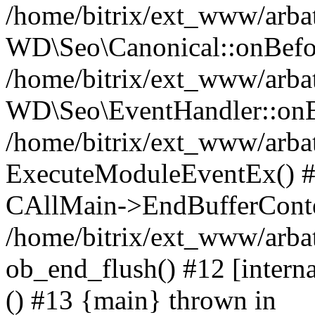
/home/bitrix/ext_www/arbat
WD\Seo\Canonical::onBefo
/home/bitrix/ext_www/arbat
WD\Seo\EventHandler::onB
/home/bitrix/ext_www/arbat
ExecuteModuleEventEx() #10
CAllMain->EndBufferConte
/home/bitrix/ext_www/arbat
ob_end_flush() #12 [intern
() #13 {main} thrown in