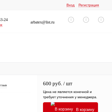
Вход
Регистрация
33-24
0
0
0
arbatex@list.ru
ок
600 руб.
/ шт
отзыв
Цена не является конечной и
требует уточнения у менеджера.
В корзину