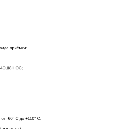
вида приёмки:
0П4ЭШ8Н ОС;
от -60° С до +110° С.
мм рт. ст.).