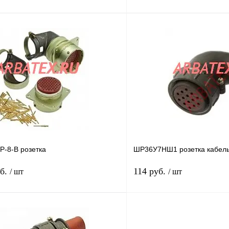
В корзину
лик
Сравнение
Купить в 1 клик
В
В избранное
наличии
н
Р-8-В розетка
ШР36У7НШ1 розетка кабел
уб.
114 руб.
/ шт
/ шт
В корзину