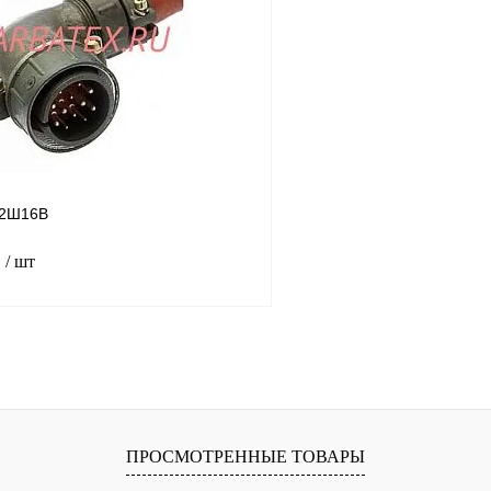
лик
Сравнение
Купить в 1 клик
В
В избранное
наличии
н
12Ш16В
.
/ шт
В корзину
лик
Сравнение
В
ПРОСМОТРЕННЫЕ ТОВАРЫ
наличии