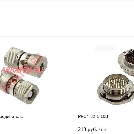
оединитель
РРС4-32-1-10В
213 руб.
/ шт