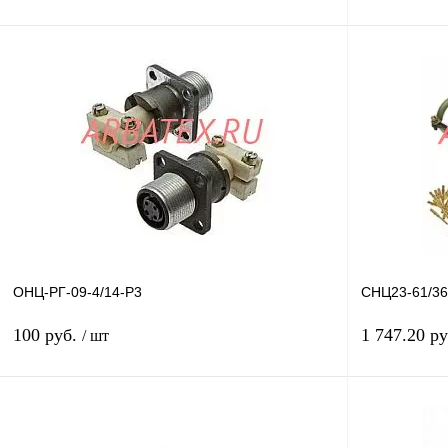
В корзину
Купить в 1 клик
Сравнение
Купить в 1 к
В избранное
В
В избранное
наличии
ОНЦ-РГ-09-4/14-Р3
СНЦ23-61/36
100 руб.
1 747.20 р
/ шт
В корзину