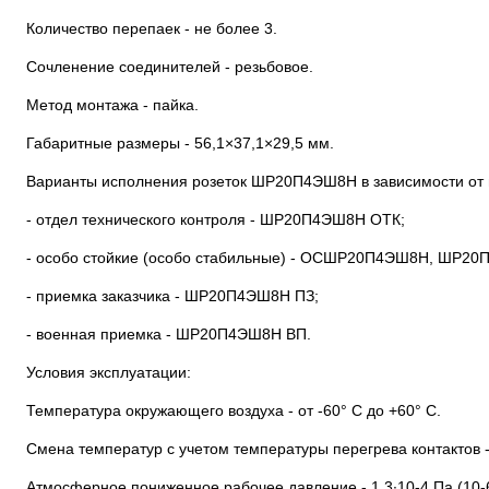
Количество перепаек - не более 3.
Сочленение соединителей - резьбовое.
Метод монтажа - пайка.
Габаритные размеры - 56,1×37,1×29,5 мм.
Варианты исполнения розеток ШР20П4ЭШ8Н в зависимости от 
- отдел технического контроля - ШР20П4ЭШ8Н ОТК;
- особо стойкие (особо стабильные) - ОСШР20П4ЭШ8Н, ШР2
- приемка заказчика - ШР20П4ЭШ8Н ПЗ;
- военная приемка - ШР20П4ЭШ8Н ВП.
Условия эксплуатации:
Температура окружающего воздуха - от -60° С до +60° С.
Смена температур с учетом температуры перегрева контактов - 
Атмосферное пониженное рабочее давление - 1,3∙10-4 Па (10-6 