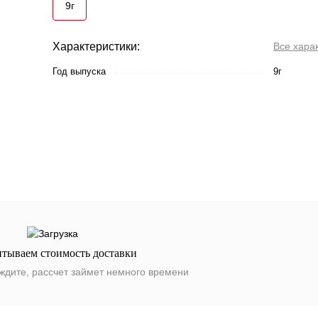
9г
Характеристики:
Все хара
Год выпуска
9г
итываем стоимость доставки
ждите, рассчет займет немного времени