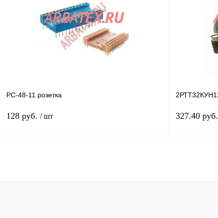
Купить в 1 клик
Сравнение
Купить в 1 к
В избранное
В
В избранное
наличии
РС-48-11 розетка
2РТТ32КУН
128 руб.
327.40 руб
/ шт
В корзину
Купить в 1 клик
Сравнение
Купить в 1 к
В избранное
Под заказ
В избранное