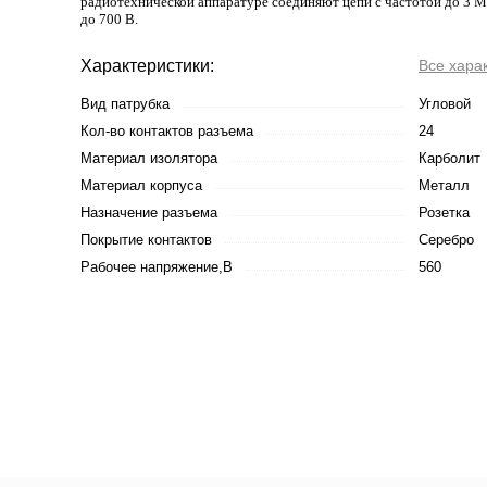
радиотехнической аппаратуре соединяют цепи с частотой до 3 
до 700 В.
Характеристики:
Все хара
Вид патрубка
Угловой
Кол-во контактов разъема
24
Материал изолятора
Карболит
Материал корпуса
Металл
Назначение разъема
Розетка
Покрытие контактов
Серебро
Рабочее напряжение,В
560