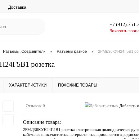
Доставка
+7 (912)-751-
Заказать звон
•
•
Разъемы, Соединители
Разъемы разное
2РМД30КУН24Г5В1 ро
24Г5В1 розетка
ХАРАКТЕРИСТИКИ
ПОХОЖИЕ ТОВАРЫ
Отзывов: 0
Добавить 
Описание товара:
2РМД30КУН24Г5В1 розетка электрическая цилиндрическая ручн
кабельная низкочастотная негерметичная,применяется в радиоэл