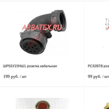
В корзину
Купить в 1 клик
Сравнение
Купить в 1 к
В избранное
В
В избранное
наличии
ШР55У23НШ1 розетка кабельная
РС32БТВ роз
199 руб.
99 руб.
/ шт
/ шт
В корзину