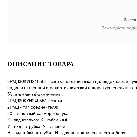
Рассч
Пожалуйста подо
ОПИСАНИЕ ТОВАРА
2РМД30КУН24Г5В1 розетка электрическая цилиндрическая ручн
радиоэлектронной и радиотехнической аппаратуре соединяют ц
Условные обозначения:
2РМД30КУН24Г5В1 розетка.
2РМД - тип соединителя;
30 - условный размер корпуса;
К - вид корпуса: К - кабельный.
У - вид патрубка: У - угловой.
Н - вид гайки патрубка: Н - для неэкранированного кабеля.