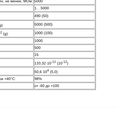
ях, не менее, МОм:
5000
1....5000
490 (50)
5000 (500)
g):
2
1000 (100)
с
(g):
1000
500
15
-12
-12
133,32·10
(10
)
4
50,6·10
(5,0)
ре +40°C:
98%
от -60 до +100