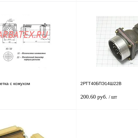
В корзину
лик
Сравнение
Купить в 1 клик
Под заказ
В избранное
н
етка с кожухом
2РТТ40БПЭ14Ш22В
200.60 руб.
/ шт
В корзину