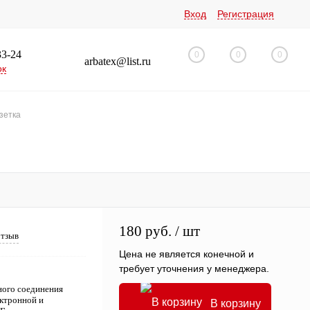
Вход
Регистрация
33-24
0
0
0
arbatex@list.ru
ок
зетка
180 руб.
/ шт
отзыв
Цена не является конечной и
требует уточнения у менеджера.
ого соединения
ектронной и
В корзину