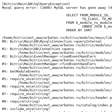
[Bitrix\Main\DB\SqlQueryException] 

Mysql query error: (2006) MySQL server has gone away (4
				SELECT FROM_MODULE_ID, MESSAGE_ID, SORT, TO_MODULE_ID, TO_PATH,

					TO_CLASS, TO_METHOD, TO_METHOD_ARG, VERSION

				FROM b_module_to_module m2m

					INNER JOIN b_module m ON (m2m.TO_MODULE_ID = m.ID)

				ORDER BY SORT

/home/bitrix/ext_www/arbatex.ru/bitrix/modules/main/lib
#0: Bitrix\Main\DB\MysqliConnection->queryInternal

	/home/bitrix/ext_www/arbatex.ru/bitrix/modules/main/lib/db/connection.php:331

#1: Bitrix\Main\DB\Connection->query

	/home/bitrix/ext_www/arbatex.ru/bitrix/modules/main/lib/eventmanager.php:242

#2: Bitrix\Main\EventManager->loadEventHandlers

	/home/bitrix/ext_www/arbatex.ru/bitrix/modules/main/lib/eventmanager.php:335

#3: Bitrix\Main\EventManager->findEventHandlers

	/home/bitrix/ext_www/arbatex.ru/bitrix/modules/main/tools.php:4648

#4: GetModuleEvents

	/home/bitrix/ext_www/arbatex.ru/bitrix/modules/main/include.php:171

#5: require_once(string)

	/home/bitrix/ext_www/arbatex.ru/bitrix/modules/main/include/prolog_before.php:19

#6: require_once(string)

	/home/bitrix/ext_www/arbatex.ru/bitrix/modules/main/include/prolog.php:10

#7: require_once(string)

	/home/bitrix/ext_www/arbatex.ru/bitrix/header.php:1

#8: require(string)

	/home/bitrix/ext_www/arbatex.ru/catalog/index.php:2

#9: include_once(string)
