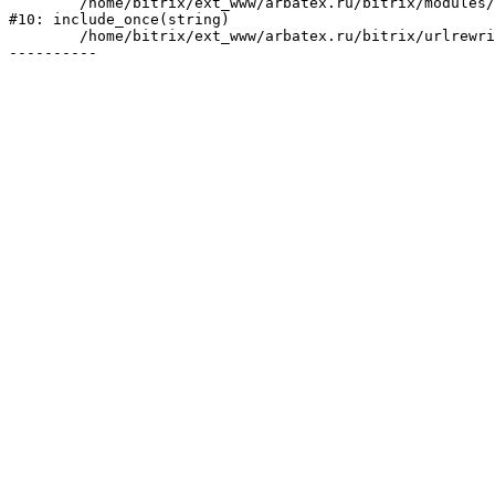
	/home/bitrix/ext_www/arbatex.ru/bitrix/modules/main/include/urlrewrite.php:184

#10: include_once(string)

	/home/bitrix/ext_www/arbatex.ru/bitrix/urlrewrite.php:2
