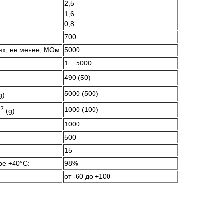
2,5
1,6
0,8
700
ях, не менее, МОм:
5000
1....5000
490 (50)
5000 (500)
g):
2
1000 (100)
с
(g):
1000
500
15
ре +40°C:
98%
от -60 до +100