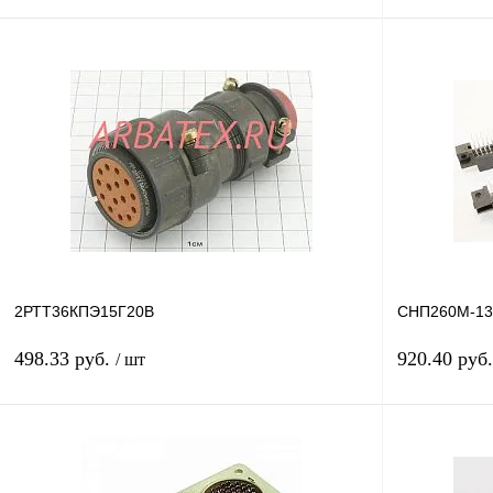
В корзину
Купить в 1 клик
Сравнение
Купить в 1 к
В избранное
В
В избранное
наличии
2РТТ36КПЭ15Г20В
СНП260М-13
498.33 руб.
920.40 руб
/ шт
В корзину