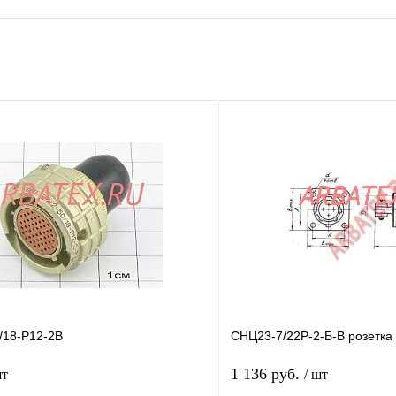
18-Р12-2В
СНЦ23-7/22Р-2-Б-В розетка
1 136 руб.
шт
/ шт