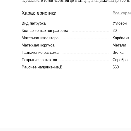
переменного токов частотой до 3 МГц при напряжении до 700 В.
Характеристики:
Все хара
Вид патрубка
Угловой
Кол-во контактов разъема
20
Материал изолятора
Карболит
Материал корпуса
Металл
Назначение разъема
Вилка
Покрытие контактов
Серебро
Рабочее напряжение,В
560