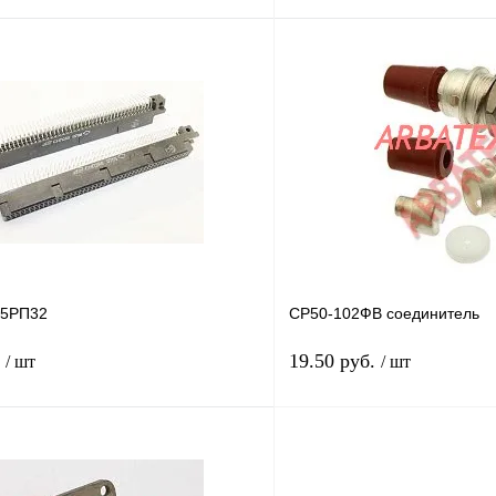
В корзину
лик
Сравнение
Купить в 1 клик
В
В избранное
наличии
н
5РП32
СР50-102ФВ соединитель
.
19.50 руб.
/ шт
/ шт
В корзину