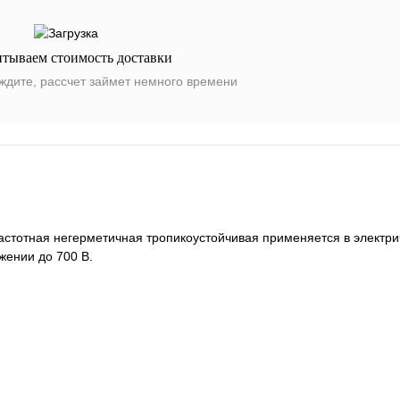
итываем стоимость доставки
ждите, рассчет займет немного времени
тотная негерметичная тропикоустойчивая применяется в электри
жении до 700 В.