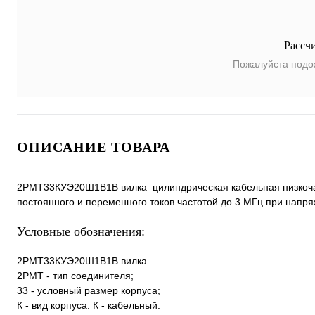
Рассч
Пожалуйста подо
ОПИСАНИЕ ТОВАРА
2РМТ33КУЭ20Ш1В1В вилка цилиндрическая кабельная низкочас
постоянного и переменного токов частотой до 3 МГц при напря
Условные обозначения:
2РМТ33КУЭ20Ш1В1В вилка.
2РМТ - тип соединителя;
33 - условный размер корпуса;
К - вид корпуса: К - кабельный.