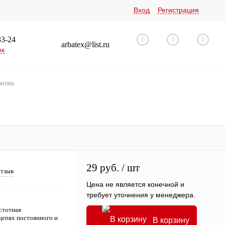
Вход
Регистрация
33-24
0
0
0
arbatex@list.ru
ок
илка
29 руб.
/ шт
отзыв
Цена не является конечной и
требует уточнения у менеджера.
стотная
цепях постоянного и
В корзину