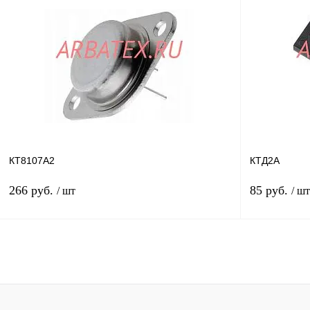
В корзину
Купить в 1 клик
Сравнение
Купить в 1 к
В избранное
В
В избранное
наличии
КТ8107А2
КТД2А
266 руб.
85 руб.
/ шт
/ шт
В корзину
Купить в 1 клик
Сравнение
Купить в 1 к
В избранное
Под заказ
В избранное