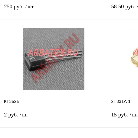
250 руб.
58.50 руб.
/ шт
В корзину
Купить в 1 клик
Сравнение
Купить в 1 к
В избранное
В
В избранное
наличии
КТ352Б
2Т331А-1
2 руб.
15 руб.
/ шт
/ шт