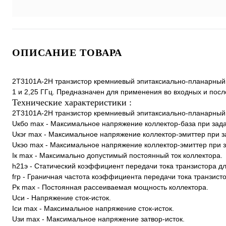
ОПИСАНИЕ ТОВАРА
2Т3101А-2Н транзистор кремниевый эпитаксиально-планарный
1 и 2,25 ГГц. Предназначен для применения во входных и посл
Технические характеристики :
2Т3101А-2Н транзистор кремниевый эпитаксиально-планарный
Uкбо max - Максимальное напряжение коллектор-база при зада
Uкэr max - Максимальное напряжение коллектор-эмиттер при з
Uкэо max - Максимальное напряжение коллектор-эмиттер при з
Iк max - Максимально допустимый постоянный ток коллектора.
h21э - Статический коэффициент передачи тока транзистора д
fгр - Граничная частота коэффициента передачи тока транзис
Рк max - Постоянная рассеиваемая мощность коллектора.
Uси - Напряжение сток-исток.
Iси max - Максимальное напряжение сток-исток.
Uзи max - Максимальное напряжение затвор-исток.