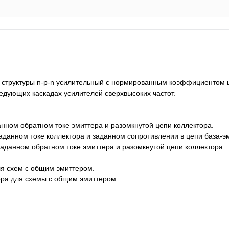
 структуры n-p-n усилительный с нормированным коэффициентом 
едующих каскадах усилителей сверхвысоких частот.
.
нном обратном токе эмиттера и разомкнутой цепи коллектора.
аданном токе коллектора и заданном сопротивлении в цепи база-э
аданном обратном токе эмиттера и разомкнутой цепи коллектора.
ля схем с общим эмиттером.
тора для схемы с общим эмиттером.