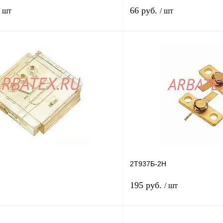
66 руб.
/ шт
/ шт
В корзину
лик
Сравнение
Купить в 1 клик
В
В избранное
наличии
2Т937Б-2Н
195 руб.
/ шт