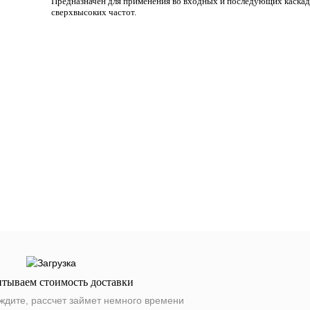
Предназначен для применения во входных и последующих каскад
сверхвысоких частот.
итываем стоимость доставки
ждите, рассчет займет немного времени