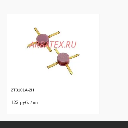
2Т3101А-2Н
122 руб.
/ шт