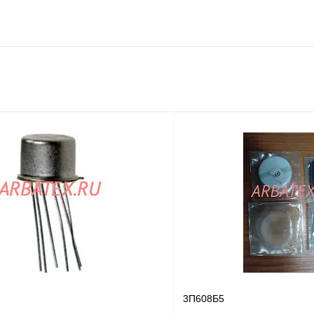
3П608Б5