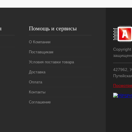
я
Помощь и сервисы
О Компании
Copyright
Поставщикам
защищен
Условия поставки товара
427962, У
Доставка
Путейска
Оплата
Посмотре
Контакты
Соглашение