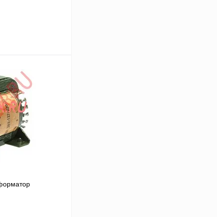
В корзину
Сравнение
В
аличии
форматор