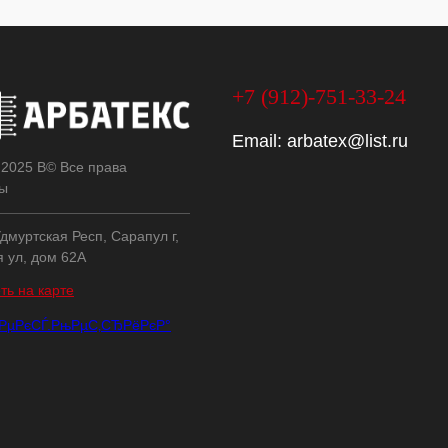
+7 (912)-751-33-24
Email:
arbatex@list.ru
 2025 В© Все права
ы
дмуртская Респ, Сарапул г,
я ул, дом 62А
ть на карте