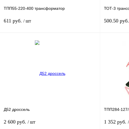
ТПП55-220-400 трансформатор
ТОТ-3 транс
611 руб.
500.50 руб
/ шт
В корзину
Купить в 1 клик
Сравнение
Купить в 1 к
В избранное
В
В избранное
наличии
Д52 дроссель
ТПП284-127/
2 600 руб.
1 352 руб.
/ шт