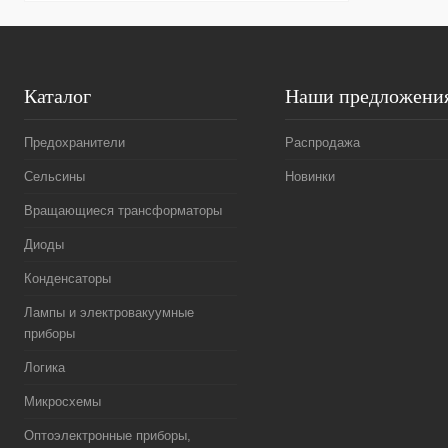
Каталог
Наши предложени
Предохранители
Распродажа
Сельсины
Новинки
Вращающиеся трансформаторы
Диоды
Конденсаторы
Лампы и электровакуумные
приборы
Логика
Микросхемы
Оптоэлектронные приборы,