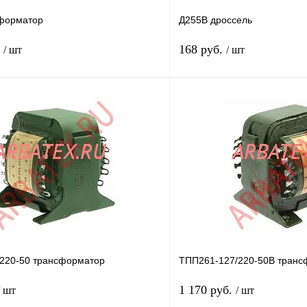
форматор
Д255В дроссель
.
168 руб.
/ шт
/ шт
В корзину
лик
Сравнение
Купить в 1 клик
Под заказ
В избранное
н
220-50 трансформатор
ТПП261-127/220-50В транс
1 170 руб.
/ шт
/ шт