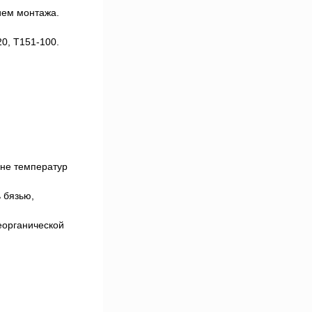
ием монтажа.
0, Т151-100.
оне температур
 бязью,
еорганической