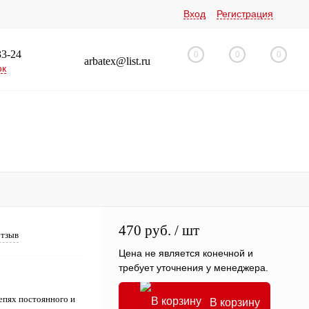
Вход
Регистрация
33-24
0
0
0
arbatex@list.ru
ок
470 руб.
/ шт
отзыв
Цена не является конечной и
требует уточнения у менеджера.
епях постоянного и
В корзину