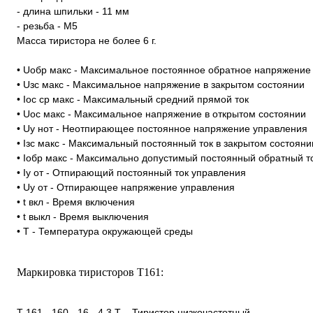
- длина шпильки - 11 мм
- резьба - М5
Масса тиристора не более 6 г.
• Uобр макс - Максимальное постоянное обратное напряжение
• Uзс макс - Максимальное напряжение в закрытом состоянии
• Iос ср макс - Максимальный средний прямой ток
• Uос макс - Максимальное напряжение в открытом состоянии
• Uу нот - Неотпирающее постоянное напряжение управления
• Iзс макс - Максимальный постоянный ток в закрытом состояни
• Iобр макс - Максимально допустимый постоянный обратный т
• Iу от - Отпирающий постоянный ток управления
• Uу от - Отпирающее напряжение управления
• t вкл - Время включения
• t выкл - Время выключения
• T - Температура окружающей среды
Маркировка тиристоров Т161:
Т 161 - 160 - 16 - 4 3 Т – Тиристор низкочастотный.