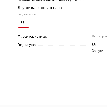
переменного тока различных силовых установок.
Другие варианты товара:
Год выпуска:
86г.
Характеристики:
Все хара
Год выпуска
86г.
Загрузить