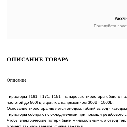
Рассч
Пожалуйста подо
ОПИСАНИЕ ТОВАРА
Описание
Тиристоры Т161, Т171, Т151 – штыревые тиристоры общего на
частотой до 500Гц в цепях с напряжением 300В - 1800В.
Основание тиристора является анодом, гибкий вывод - катодом
Тиристоры собирают с охладителями при помощи резьбового 
Чтобы электрические потери были минимальными, а отвод теп
момент, так называемое усилие зажатия.