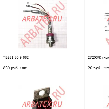
ТБ251-80-9-662
2У203Ж тири
850 руб.
26 руб.
/ шт
/ шт
В корзину
Купить в 1 клик
Сравнение
Купить в 1 к
В избранное
В
В избранное