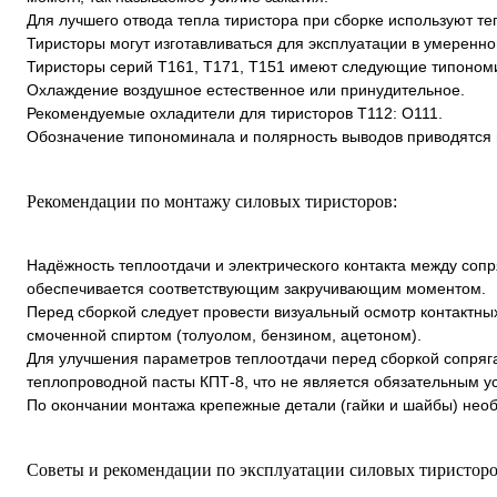
Для лучшего отвода тепла тиристора при сборке используют т
Тиристоры могут изготавливаться для эксплуатации в умеренно
Тиристоры серий Т161, Т171, Т151 имеют следующие типономин
Охлаждение воздушное естественное или принудительное.
Рекомендуемые охладители для тиристоров Т112: О111.
Обозначение типономинала и полярность выводов приводятся 
Рекомендации по монтажу силовых тиристоров:
Надёжность теплоотдачи и электрического контакта между соп
обеспечивается соответствующим закручивающим моментом.
Перед сборкой следует провести визуальный осмотр контактны
смоченной спиртом (толуолом, бензином, ацетоном).
Для улучшения параметров теплоотдачи перед сборкой сопряг
теплопроводной пасты КПТ-8, что не является обязательным у
По окончании монтажа крепежные детали (гайки и шайбы) необ
Советы и рекомендации по эксплуатации силовых тиристоро