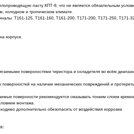
еплопроводящую пасту КПТ-8, что не является обязательным услов
м, холодном и тропическом климате.
алы: Т161-125, Т161-160, Т161-200, Т171-200, Т171-250, Т171-32
на корпусе.
рягаемыми поверхностями тиристора и охладителя во всём диапаз
х поверхностей на наличие механических повреждений и протереть
аемые поверхности рекомендуется смазывать тонким слоем кремн
словием монтажа.
ходимо дополнительно обезопасить от воздействия коррозии.
в: