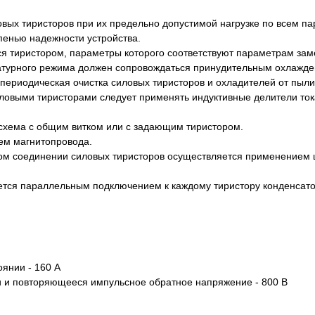
вых тиристоров при их предельно допустимой нагрузке по всем п
енью надежности устройства.
ся тиристором, параметры которого соответствуют параметрам зам
атурного режима должен сопровождаться принудительным охлажде
ериодическая очистка силовых тиристоров и охладителей от пыли 
овыми тиристорами следует применять индуктивные делители тока
схема с общим витком или с задающим тиристором.
ем магнитопровода.
ом соединении силовых тиристоров осуществляется применением
тся параллельным подключением к каждому тиристору конденсато
янии - 160 А
 и повторяющееся импульсное обратное напряжение - 800 В