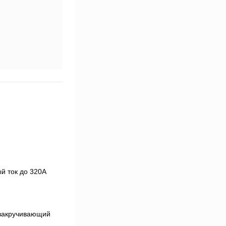
й ток до 320А
 закручивающий