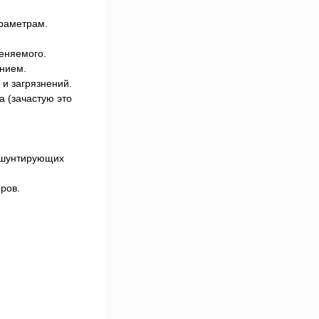
араметрам.
еняемого.
нием.
и загрязнений.
 (зачастую это
 шунтирующих
ров.