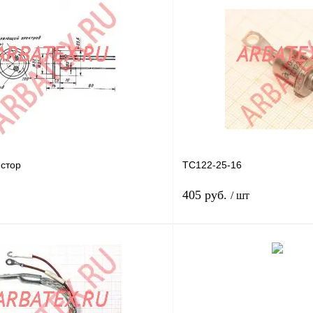
стор
ТС122-25-16
405 руб.
/ шт
В корзину
лик
Сравнение
Купить в 1 клик
В
В избранное