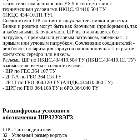
климатическом исполнении УХЛ в соответствии с
техническими условиями НКЦС.434410.504 ТУ
(НКЦС.434410.111 ТУ).
Соединители ШР состоят из двух частей: вилки и розетки.
Вилки и розетки могут быть как блочными (приборными), так
и кабельными. Блочная часть ШР изготавливается без
патрубка, с прямым или угловым патрубком, кабельная - с
прямым или угловым патрубком. Сочленение соединителей -
резьбовое, поляризация корпусов одношпоночная. Покрытие
контактов: серебро или никель.
Разъемы ШР по НКЦС.434410.504 ТУ (НКЦС.434410.111 ТУ)
взаимосочленяемы с соединителями:
- ШР по ГЕО.364.107 ТУ
- 2РТ-А по ГЕО.364.118 ТУ
- 2РТТ по ГЕО.364.120 ТУ (АШДК.434410.060 ТУ)
- ШРГ по ГЕО.364.108 ТУ и бРО.364.040 ТУ
Расшифровка условного
обозначения ШР32У8ЭГ3
ШР - Тип соединителя
32 - Условный размер корпуса