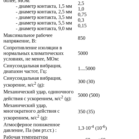
более, МОм:
2,5
- диаметр контакта, 1,5 мм
1,0
- диаметр контакта, 2,5 мм
0,75
- диаметр контакта, 3,5 мм
0,3
- диаметр контакта, 5,5 мм
0,15
- диаметр контакта, 9,0 мм
Максимальное рабочее
850
напряжение, В:
Сопротивление изоляции в
нормальных климатических
5000
условиях, не менее, МОм:
Синусоидальная вибрация,
1....5000
диапазон частот, Гц:
Синусоидальная вибрация,
300 (30)
2
ускорение, м/с
(g):
Механический удар, одиночного
5000 (500)
2
действия с ускорением, м/с
(g):
Механический удар,
многократного действия с
350 (35)
2
ускорением, м/с
(g):
Атмосферное пониженное
-4
-6
1,3·10
(10
)
давление, Па (мм рт.ст.) :
Рабочая температура