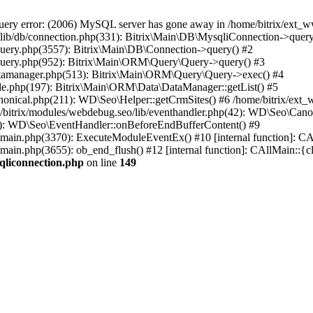
ry error: (2006) MySQL server has gone away in /home/bitrix/ext_ww
n/lib/db/connection.php(331): Bitrix\Main\DB\MysqliConnection->query
/query.php(3557): Bitrix\Main\DB\Connection->query() #2
/query.php(952): Bitrix\Main\ORM\Query\Query->query() #3
datamanager.php(513): Bitrix\Main\ORM\Query\Query->exec() #4
de.php(197): Bitrix\Main\ORM\Data\DataManager::getList() #5
nonical.php(211): WD\Seo\Helper::getCrmSites() #6 /home/bitrix/ext_
/bitrix/modules/webdebug.seo/lib/eventhandler.php(42): WD\Seo\Cano
41): WD\Seo\EventHandler::onBeforeEndBufferContent() #9
al/main.php(3370): ExecuteModuleEventEx() #10 [internal function]: 
/main.php(3655): ob_end_flush() #12 [internal function]: CAllMain::{
qliconnection.php
on line
149