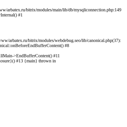
w/arbatex.ru/bitrix/modules/main/lib/db/mysqliconnection.php:149
Internal() #1
www/arbatex.ru/bitrix/modules/webdebug.seo/lib/canonical.php(37):
nical::onBeforeEndBufferContent() #8
CAllMain->EndBufferContent() #11
closure}() #13 {main} thrown in