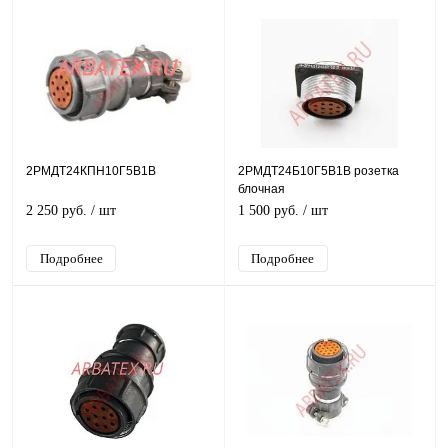
2РМДТ24КПН10Г5В1В
2РМДТ24Б10Г5В1В розетка
блочная
2 250 руб.
/ шт
1 500 руб.
/ шт
Подробнее
Подробнее