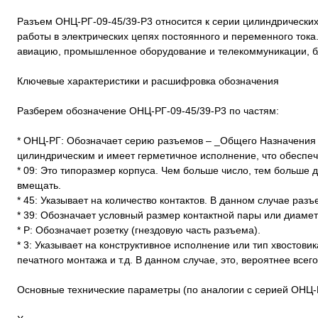
Разъем ОНЦ-РГ-09-45/39-Р3 относится к серии цилиндрически
работы в электрических цепях постоянного и переменного тока
авиацию, промышленное оборудование и телекоммуникации, бл
Ключевые характеристики и расшифровка обозначения
Разберем обозначение ОНЦ-РГ-09-45/39-Р3 по частям:
* ОНЦ-РГ: Обозначает серию разъемов – _Общего Назначения Ц
цилиндрическим и имеет герметичное исполнение, что обеспечи
* 09: Это типоразмер корпуса. Чем больше число, тем больше 
вмещать.
* 45: Указывает на количество контактов. В данном случае разъ
* 39: Обозначает условный размер контактной пары или диамет
* Р: Обозначает розетку (гнездовую часть разъема).
* 3: Указывает на конструктивное исполнение или тип хвостови
печатного монтажа и т.д. В данном случае, это, вероятнее все
Основные технические параметры (по аналогии с серией ОНЦ-