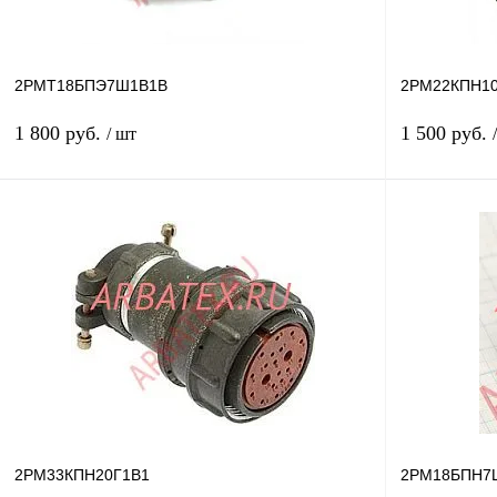
2РМТ18БПЭ7Ш1В1В
2РМ22КПН1
1 800 руб.
1 500 руб.
/ шт
В корзину
Купить в 1 клик
Сравнение
Купить в 1 к
В избранное
Под заказ
В избранное
Год выпуска
22г
2РМ33КПН20Г1В1
2РМ18БПН7