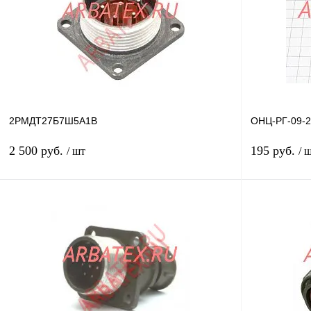
2РМДТ27Б7Ш5А1В
ОНЦ-РГ-09-2
2 500 руб.
195 руб.
/ шт
/ 
В корзину
Купить в 1 клик
Сравнение
Купить в 1 к
В избранное
В
В избранное
наличии