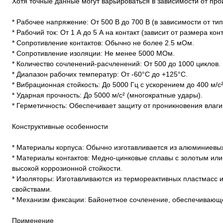
Хотя точные данные могут варьироваться в зависимости от пр
* Рабочее напряжение: От 500 В до 700 В (в зависимости от ти
* Рабочий ток: От 1 А до 5 А на контакт (зависит от размера конт
* Сопротивление контактов: Обычно не более 2.5 мОм.
* Сопротивление изоляции: Не менее 5000 МОм.
* Количество сочленений-расчленений: От 500 до 1000 циклов.
* Диапазон рабочих температур: От -60°C до +125°C.
* Вибрационная стойкость: До 5000 Гц с ускорением до 400 м/с²
* Ударная прочность: До 5000 м/с² (многократные удары).
* Герметичность: Обеспечивает защиту от проникновения влаги 
Конструктивные особенности
* Материалы корпуса: Обычно изготавливается из алюминиевы
* Материалы контактов: Медно-цинковые сплавы с золотым ил
высокой коррозионной стойкости.
* Изоляторы: Изготавливаются из термореактивных пластмасс 
свойствами.
* Механизм фиксации: Байонетное сочленение, обеспечивающ
Применение