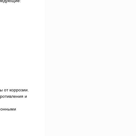
следующие:
 от коррозии.
противления и
ционными