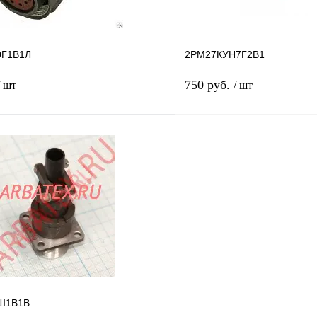
90г.
0Г1В1Л
2РМ27КУН7Г2В1
750 руб.
/ шт
/ шт
В корзину
лик
Сравнение
Купить в 1 клик
В
В избранное
наличии
н
Ш1В1В