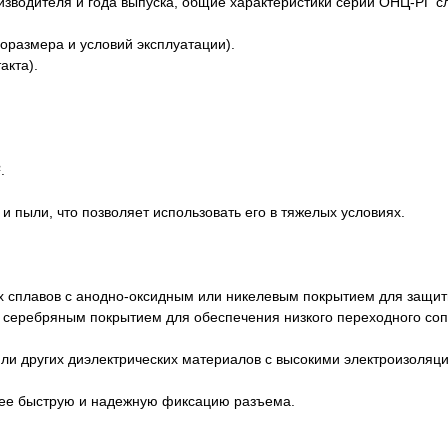
оизводителя и года выпуска, общие характеристики серии ОНЦ-РГ 
поразмера и условий эксплуатации).
акта).
.
и пыли, что позволяет использовать его в тяжелых условиях.
х сплавов с анодно-оксидным или никелевым покрытием для защиты
и серебряным покрытием для обеспечения низкого переходного со
или других диэлектрических материалов с высокими электроизоля
ее быструю и надежную фиксацию разъема.