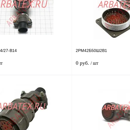
4/27-В14
2РМ42Б50Ш2В1
0 руб.
шт
/ шт
В корзину
лик
Сравнение
Купить в 1 клик
В
В избранное
наличии
Год выпуска