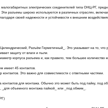
х малогабаритных электрических соединителей типа ОНЦ-РГ, пред
. Эти разъемы широко используются в различных отраслях, включа
агодаря своей надежности и устойчивости к внешним воздействия
илиндрический, Разъём Герметичный_. Это указывает на то, что 
вает защиту от влаги и пыли.
диаметр корпуса разъема и, как правило, тем большее количество к
ем имеет 45 контактов.
р контактов. Это важно для совместимости с ответными частями.
ка контактов для монтажа. Обычно это может быть под пайку, под о
го, _для объемного монтажа пайкой_ или _под обжим_.
РГ)