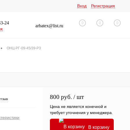
Вход
Регистрация
33-24
0
0
0
arbatex@list.ru
ок
•
ОНЦ-РГ-09-45/39-Р3
800 руб.
/ шт
отзыв
Цена не является конечной и
требует уточнения у менеджера.
ктеристики
В корзину