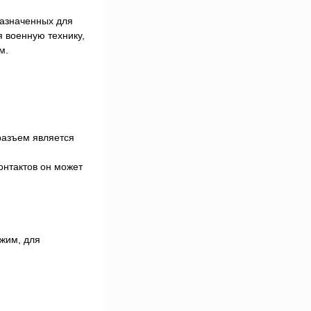
назначенных для
я военную технику,
м.
разъем является
онтактов он может
бжим, для