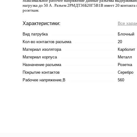
Максимальное рабочее напряжение данные разъемы выдерживают 
нагрузка до 50 А . Разъем 2РМДТ36Б20Г5В1В имеет 20 контакта 
розеткам.
Характеристики:
Все хара
Вид патрубка
Блочный
Кол-во контактов разъема
20
Материал изолятора
Карболит
Материал корпуса
Металл
Назначение разъема
Розетка
Покрытие контактов
Серебро
Рабочее напряжение,В
560