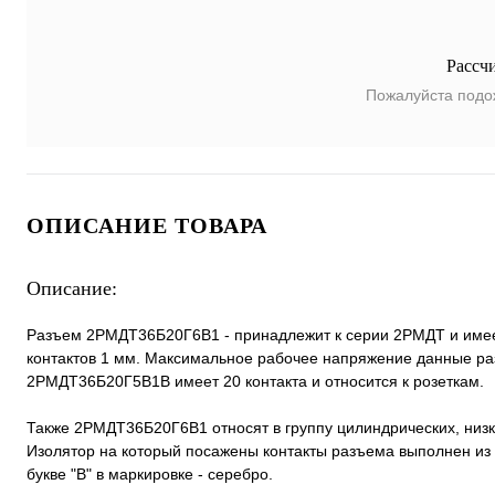
Рассч
Пожалуйста подо
ОПИСАНИЕ ТОВАРА
Описание:
Разъем 2РМДТ36Б20Г6В1 - принадлежит к серии 2РМДТ и имеет
контактов 1 мм. Максимальное рабочее напряжение данные раз
2РМДТ36Б20Г5В1В имеет 20 контакта и относится к розеткам.
Также 2РМДТ36Б20Г6В1 относят в группу цилиндрических, низ
Изолятор на который посажены контакты разъема выполнен из 
букве "В" в маркировке - серебро.