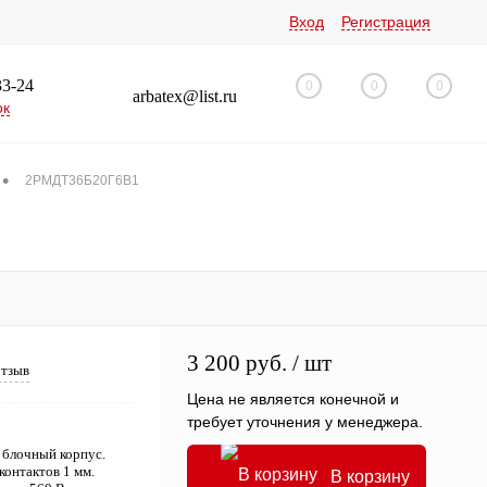
Вход
Регистрация
33-24
0
0
0
arbatex@list.ru
ок
•
2РМДТ36Б20Г6В1
3 200 руб.
/ шт
отзыв
Цена не является конечной и
требует уточнения у менеджера.
 блочный корпус.
контактов 1 мм.
В корзину