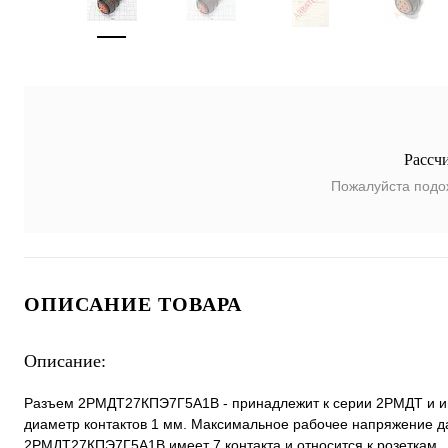
Рассч
Пожалуйста подо
ОПИСАНИЕ ТОВАРА
Описание:
Разъем 2РМДТ27КПЭ7Г5А1В - принадлежит к серии 2РМДТ и име
диаметр контактов 1 мм. Максимальное рабочее напряжение да
2РМДТ27КПЭ7Г5А1В имеет 7 контакта и относится к розеткам.