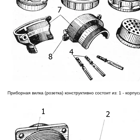
Приборная вилка (розетка) конструктивно состоит из: 1 - корпус