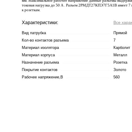
мм. Максимальное рабочее напряжение данные разъемы выдержив
токовая нагрузка до 50 А . Разъем 2РМДТ27КПЭ7Г5А1В имеет 7 к
к розеткам.
Характеристики:
Все хара
Вид патрубка
Прямой
Кол-во контактов разъема
7
Материал изолятора
Карболит
Материал корпуса
Металл
Назначение разъема
Розетка
Покрытие контактов
Золото
Рабочее напряжение,В
560