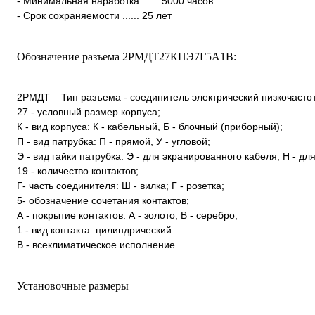
- Минимальная наработка ...... 5000 часов
- Срок сохраняемости ...... 25 лет
Обозначение разъема 2РМДТ27КПЭ7Г5А1В:
2РМДТ – Тип разъема - соединитель электрический низкочаст
27 - условный размер корпуса;
К - вид корпуса: К - кабельный, Б - блочный (приборный);
П - вид патрубка: П - прямой, У - угловой;
Э - вид гайки патрубка: Э - для экранированного кабеля, Н - д
19 - количество контактов;
Г- часть соединителя: Ш - вилка; Г - розетка;
5- обозначение сочетания контактов;
А - покрытие контактов: А - золото, В - серебро;
1 - вид контакта: цилиндрический.
В - всеклиматическое исполнение.
Установочные размеры