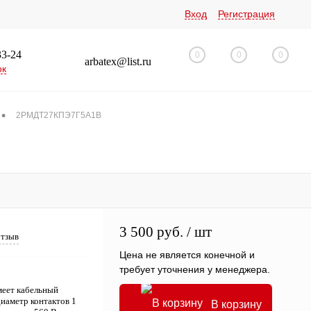
Вход
Регистрация
33-24
0
0
0
arbatex@list.ru
ок
•
2РМДТ27КПЭ7Г5А1В
3 500 руб.
/ шт
отзыв
Цена не является конечной и
требует уточнения у менеджера.
еет кабельный
диаметр контактов 1
В корзину