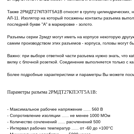
Также 2РМДТ27КПЭ7Г5А1В относят в группу цилиндрических, 
АЛ-11. Изолятор на который посажены контакты разъема выполн
последней букве "А" в маркировке - золото.
Разъемы серии 2рмдт могут иметь на корпусе некоторую другую
самим производством этих разъемов - корпуса, головы могут 
Важно: при выборе ответной части разъема нужно знать, что к
вилку с блочной розеткой. Соединение выполняется только с 
Более подробные характеристики и параметры Вы можете посм
Параметры разъема 2РМДТ27КПЭ7Г5А1В:
- Максимальное рабочее напряжение ...... 560 В
- Сопротивление изоляции ...... не менее 1000 МОм
- Количество сочленений ...... расчленений 500
- Интервал рабочих температур ...... от -60 до +100°С