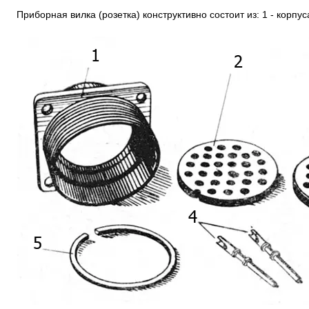
Приборная вилка (розетка) конструктивно состоит из: 1 - корпус