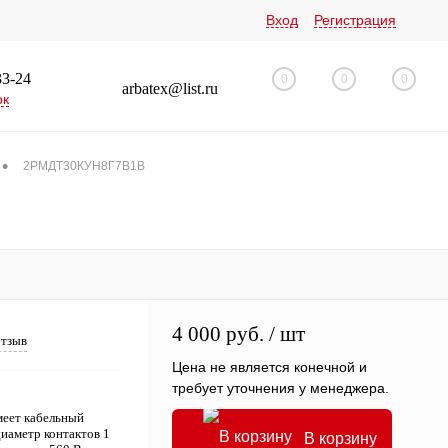
Вход
Регистрация
33-24
0
0
0
arbatex@list.ru
ок
•
2РМДТ30КУН8Г7В1В
4 000 руб.
/ шт
отзыв
Цена не является конечной и
требует уточнения у менеджера.
еет кабельный
диаметр контактов 1
В корзину