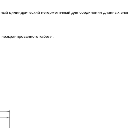
отный цилиндрический негерметичный для соединения длинных элек
ля неэкранированного кабеля;