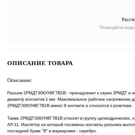
Рассч
Пожалуйста подо
ОПИСАНИЕ ТОВАРА
Описание:
Разъем 2РМДТ30КУН8Г7В1В - принадлежит к серии 2РМДТ и име
диаметр контактов 1 мм. Максимальное рабочее напряжение да
2РМДТ30КУН8Г7В1В имеет 8 контакта и относится к розеткам.
Также 2РМДТ30КУН8Г7В1В относят в группу цилиндрических, н
АЛ-11. Изолятор на который посажены контакты разъема выполн
последней букве "В" в маркировке - серебро.