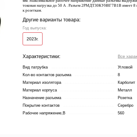
мм. Максимальное рабочее напряжение данные разъемы выдержив
токовая нагрузка до 50 А . Разъем 2РМДТ30КУН8Г7В1В имеет 8 к
к розеткам.
Другие варианты товара:
Год выпуска:
2023г.
Характеристики:
Все хара
Вид патрубка
Угловой
Кол-во контактов разъема
8
Материал изолятора
Карболит
Материал корпуса
Металл
Назначение разъема
Розетка
Покрытие контактов
Серебро
Рабочее напряжение,В
560