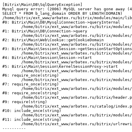
[Bitrix\Main\DB\SqlQueryException] 

Mysql query error: (2006) MySQL server has gone away (4
SELECT * FROM b_lang_domain ORDER BY LENGTH(DOMAIN)

/home/bitrix/ext_www/arbatex.ru/bitrix/modules/main/lib
#0: Bitrix\Main\DB\MysqliConnection->queryInternal

	/home/bitrix/ext_www/arbatex.ru/bitrix/modules/main/lib/db/connection.php:331

#1: Bitrix\Main\DB\Connection->query

	/home/bitrix/ext_www/arbatex.ru/bitrix/modules/main/lib/web/cookie.php:141

#2: Bitrix\Main\Web\Cookie::getCookieDomain

	/home/bitrix/ext_www/arbatex.ru/bitrix/modules/main/lib/session/session.php:215

#3: Bitrix\Main\Session\Session->getSessionStartOptions

	/home/bitrix/ext_www/arbatex.ru/bitrix/modules/main/lib/session/session.php:154

#4: Bitrix\Main\Session\Session->start

	/home/bitrix/ext_www/arbatex.ru/bitrix/modules/main/lib/session/kernelsessionproxy.php:47

#5: Bitrix\Main\Session\KernelSessionProxy->start

	/home/bitrix/ext_www/arbatex.ru/bitrix/modules/main/include.php:168

#6: require_once(string)

	/home/bitrix/ext_www/arbatex.ru/bitrix/modules/main/include/prolog_before.php:19

#7: require_once(string)

	/home/bitrix/ext_www/arbatex.ru/bitrix/modules/main/include/prolog.php:10

#8: require_once(string)

	/home/bitrix/ext_www/arbatex.ru/bitrix/header.php:1

#9: require(string)

	/home/bitrix/ext_www/arbatex.ru/catalog/index.php:2

#10: include_once(string)

	/home/bitrix/ext_www/arbatex.ru/bitrix/modules/main/include/urlrewrite.php:184

#11: include_once(string)

	/home/bitrix/ext_www/arbatex.ru/bitrix/urlrewrite.php:2
