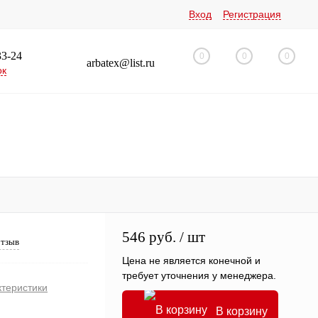
Вход
Регистрация
33-24
0
0
0
arbatex@list.ru
ок
546 руб.
/ шт
отзыв
Цена не является конечной и
требует уточнения у менеджера.
ктеристики
В корзину