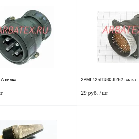
В корзину
лик
Сравнение
Купить в 1 клик
В
В избранное
наличии
н
А вилка
2РМГ42БПЭ30Ш2Е2 вилка
29 руб.
шт
/ шт
В корзину
лик
Сравнение
Купить в 1 клик