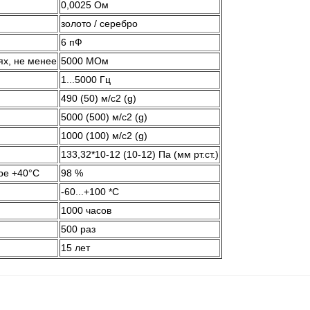
0,0025 Ом
золото / серебро
6 пФ
ях, не менее
5000 МОм
1...5000 Гц
490 (50) м/с2 (g)
5000 (500) м/с2 (g)
1000 (100) м/с2 (g)
133,32*10-12 (10-12) Па (мм рт.ст.)
ре +40°C
98 %
-60...+100 *C
1000 часов
500 раз
15 лет