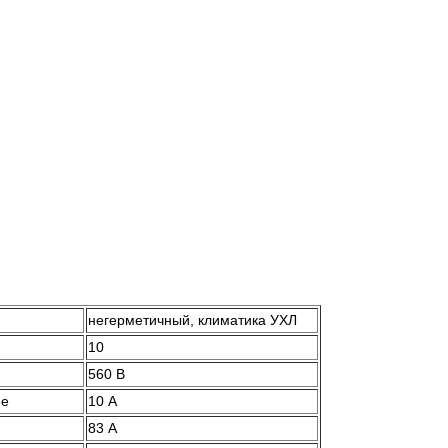
негерметичный, климатика УХЛ
10
560 В
ее
10 А
83 А