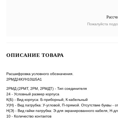
Рассч
Пожалуйста подо
ОПИСАНИЕ ТОВАРА
Расшифровка условного обозначения.
2РМД24КУН10Ш5А1
2РМД (2РМТ, 2РМ, 2РМДТ) - Тип соединителя
24 - Условный размер корпуса
К(Б) - Вид корпуса: Б-приборный, К-кабельный
У(Н) - Вид патрубка: У-угловой, П-прямой. Отсутствие буквы - о
Н(Э) - Вид гайки патрубка: Э-для экранированного кабеля, Н-д
10 - Количество контактов