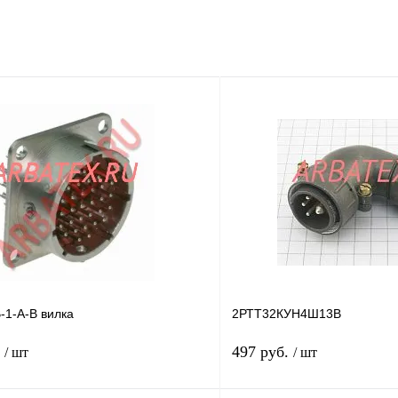
-1-А-В вилка
2РТТ32КУН4Ш13В
.
497 руб.
/ шт
/ шт