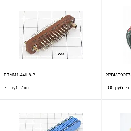
В корзину
Купить в 1 клик
Сравнение
Купить в 1 к
В избранное
В
В избранное
наличии
РПММ1-44Ш8-В
2РТ48П9ЭГ7-
71 руб.
186 руб.
/ шт
/ 
В корзину
Купить в 1 клик
Сравнение
Купить в 1 к