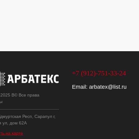
+7 (912)-751-33-24
Email:
arbatex@list.ru
 2025 В© Все права
ы
дмуртская Респ, Сарапул г,
я ул, дом 62А
ть на карте