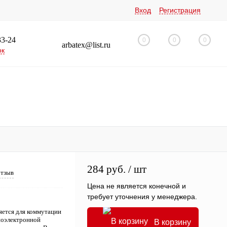
Вход
Регистрация
33-24
0
0
0
arbatex@list.ru
ок
284 руб.
/ шт
отзыв
Цена не является конечной и
требует уточнения у менеджера.
ется для коммутации
диоэлектронной
В корзину