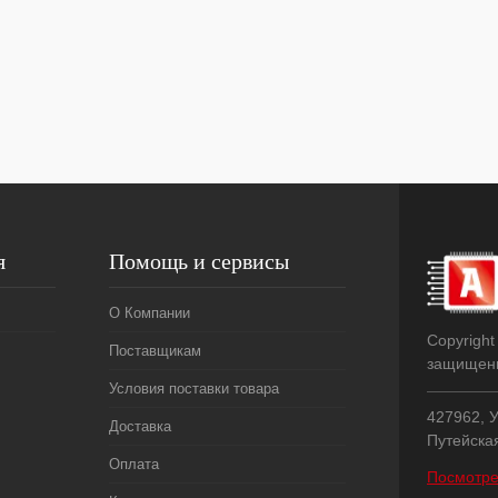
я
Помощь и сервисы
О Компании
Copyright
Поставщикам
защищен
Условия поставки товара
427962, У
Доставка
Путейска
Оплата
Посмотре