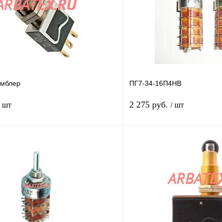
умблер
ПГ7-34-16П4НВ
2 275 руб.
/ шт
/ шт
В корзину
лик
Сравнение
Купить в 1 клик
В
В избранное
наличии
н