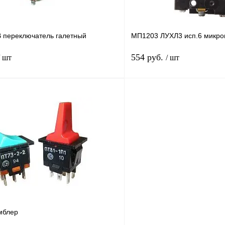
 переключатель галетный
МП1203 ЛУХЛ3 исп.6 микро
554 руб.
/ шт
/ шт
В корзину
лик
Сравнение
Купить в 1 клик
В
В избранное
наличии
н
мблер