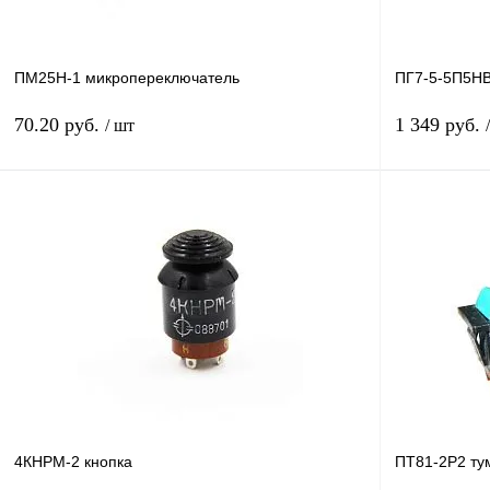
ПМ25Н-1 микропереключатель
ПГ7-5-5П5НВ
70.20 руб.
1 349 руб.
/ шт
В корзину
Купить в 1 клик
Сравнение
Купить в 1 к
В избранное
В
В избранное
наличии
4КНРМ-2 кнопка
ПТ81-2Р2 ту