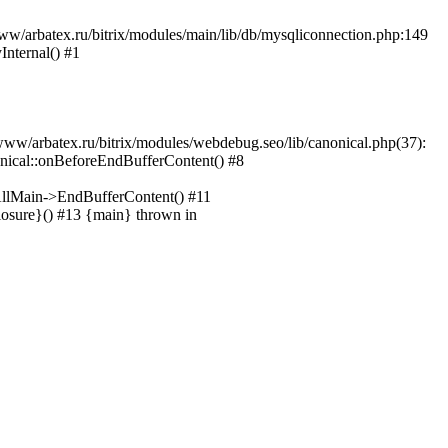
w/arbatex.ru/bitrix/modules/main/lib/db/mysqliconnection.php:149
Internal() #1
www/arbatex.ru/bitrix/modules/webdebug.seo/lib/canonical.php(37):
nical::onBeforeEndBufferContent() #8
CAllMain->EndBufferContent() #11
closure}() #13 {main} thrown in