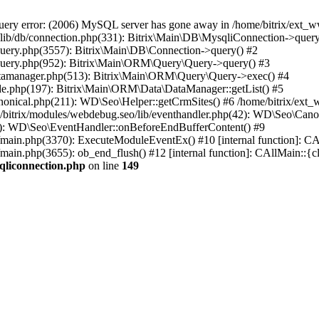
ry error: (2006) MySQL server has gone away in /home/bitrix/ext_ww
n/lib/db/connection.php(331): Bitrix\Main\DB\MysqliConnection->query
/query.php(3557): Bitrix\Main\DB\Connection->query() #2
/query.php(952): Bitrix\Main\ORM\Query\Query->query() #3
datamanager.php(513): Bitrix\Main\ORM\Query\Query->exec() #4
de.php(197): Bitrix\Main\ORM\Data\DataManager::getList() #5
nonical.php(211): WD\Seo\Helper::getCrmSites() #6 /home/bitrix/ext_
/bitrix/modules/webdebug.seo/lib/eventhandler.php(42): WD\Seo\Cano
41): WD\Seo\EventHandler::onBeforeEndBufferContent() #9
al/main.php(3370): ExecuteModuleEventEx() #10 [internal function]: 
/main.php(3655): ob_end_flush() #12 [internal function]: CAllMain::{
qliconnection.php
on line
149