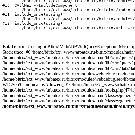
	/home/bitrix/ext_www/arbatex.ru/bitrix/modules/main/classes/general/main.php:1195

#10: CAllMain->IncludeComponent

	/home/bitrix/ext_www/arbatex.ru/catalog/index.php:630

#11: include_once(string)

	/home/bitrix/ext_www/arbatex.ru/bitrix/modules/main/include/urlrewrite.php:184

#12: include_once(string)

	/home/bitrix/ext_www/arbatex.ru/bitrix/urlrewrite.php:2

Fatal error
: Uncaught Bitrix\Main\DB\SqlQueryException: Mysql que
Stack trace: #0 /home/bitrix/ext_www/arbatex.ru/bitrix/modules/mai
/home/bitrix/ext_www/arbatex.ru/bitrix/modules/main/lib/orm/query
/home/bitrix/ext_www/arbatex.ru/bitrix/modules/main/lib/orm/query
/home/bitrix/ext_www/arbatex.ru/bitrix/modules/main/lib/orm/data/
/home/bitrix/ext_www/arbatex.ru/bitrix/modules/webdebug.seo/inclu
/home/bitrix/ext_www/arbatex.ru/bitrix/modules/webdebug.seo/lib/ca
WD\Seo\Canonical::isAllowed() #7 /home/bitrix/ext_www/arbatex.ru
/home/bitrix/ext_www/arbatex.ru/bitrix/modules/main/tools.php(47
/home/bitrix/ext_www/arbatex.ru/bitrix/modules/main/classes/gener
/home/bitrix/ext_www/arbatex.ru/bitrix/modules/main/classes/general
/home/bitrix/ext_www/arbatex.ru/bitrix/modules/main/lib/db/mys