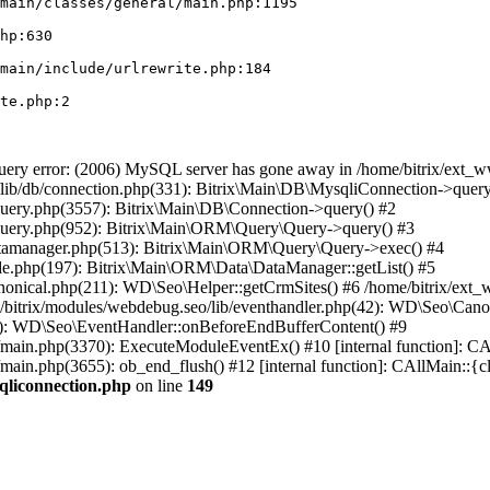
ry error: (2006) MySQL server has gone away in /home/bitrix/ext_ww
n/lib/db/connection.php(331): Bitrix\Main\DB\MysqliConnection->query
/query.php(3557): Bitrix\Main\DB\Connection->query() #2
/query.php(952): Bitrix\Main\ORM\Query\Query->query() #3
datamanager.php(513): Bitrix\Main\ORM\Query\Query->exec() #4
de.php(197): Bitrix\Main\ORM\Data\DataManager::getList() #5
nonical.php(211): WD\Seo\Helper::getCrmSites() #6 /home/bitrix/ext_
/bitrix/modules/webdebug.seo/lib/eventhandler.php(42): WD\Seo\Cano
41): WD\Seo\EventHandler::onBeforeEndBufferContent() #9
al/main.php(3370): ExecuteModuleEventEx() #10 [internal function]: 
/main.php(3655): ob_end_flush() #12 [internal function]: CAllMain::{
qliconnection.php
on line
149