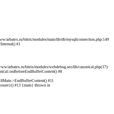
w/arbatex.ru/bitrix/modules/main/lib/db/mysqliconnection.php:149
Internal() #1
www/arbatex.ru/bitrix/modules/webdebug.seo/lib/canonical.php(37):
nical::onBeforeEndBufferContent() #8
CAllMain->EndBufferContent() #11
closure}() #13 {main} thrown in