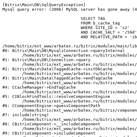
[Bitrix\Main\DB\SqlQueryException] 

Mysql query error: (2006) MySQL server has gone away (4
				SELECT TAG

				FROM b_cache_tag

				WHERE SITE_ID = 's2'

				AND CACHE_SALT = '/59d'

				AND RELATIVE_PATH = 'iblock_find'

/home/bitrix/ext_www/arbatex.ru/bitrix/modules/main/lib
#0: Bitrix\Main\DB\MysqliConnection->queryInternal

	/home/bitrix/ext_www/arbatex.ru/bitrix/modules/main/lib/db/connection.php:331

#1: Bitrix\Main\DB\Connection->query

	/home/bitrix/ext_www/arbatex.ru/bitrix/modules/main/lib/data/taggedcache.php:44

#2: Bitrix\Main\Data\TaggedCache->initDbCache

	/home/bitrix/ext_www/arbatex.ru/bitrix/modules/main/lib/data/taggedcache.php:96

#3: Bitrix\Main\Data\TaggedCache->endTagCache

	/home/bitrix/ext_www/arbatex.ru/bitrix/modules/main/classes/general/cache_manager.php:104

#4: CCacheManager->EndTagCache

	/home/bitrix/ext_www/arbatex.ru/bitrix/modules/iblock/classes/general/comp_findtools.php:117

#5: CIBlockFindTools::resolveComponentEngine

	/home/bitrix/ext_www/arbatex.ru/bitrix/modules/main/classes/general/component_engine.php:268

#6: CComponentEngine->guessComponentPath

	/home/bitrix/ext_www/arbatex.ru/bitrix/components/dresscode/catalog/component.php:76

#7: include(string)

	/home/bitrix/ext_www/arbatex.ru/bitrix/modules/main/classes/general/component.php:615

#8: CBitrixComponent->__includeComponent

	/home/bitrix/ext_www/arbatex.ru/bitrix/modules/main/classes/general/component.php:692

#9: CBitrixComponent->includeComponent
