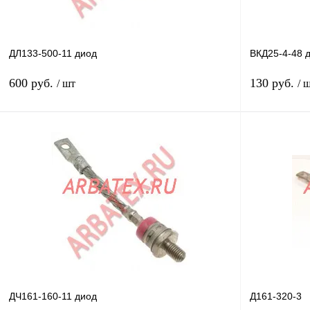
ДЛ133-500-11 диод
ВКД25-4-48 
600 руб.
130 руб.
/ шт
/ 
В корзину
Купить в 1 клик
Сравнение
Купить в 1 к
В избранное
В
В избранное
наличии
ДЧ161-160-11 диод
Д161-320-3