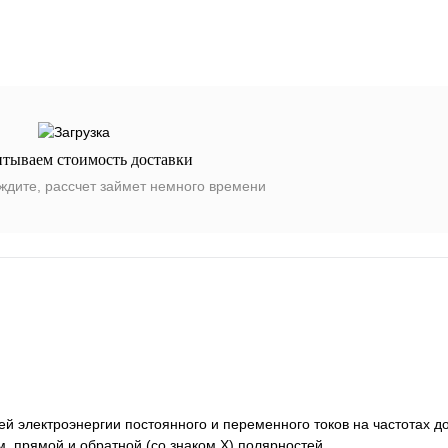
итываем стоимость доставки
ждите, рассчет займет немного времени
й электроэнергии постоянного и переменного токов на частотах до
, прямой и обратной (со знаком Х) полярностей.