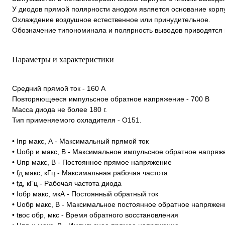
У диодов прямой полярности анодом является основание корпу
Охлаждение воздушное естественное или принудительное.
Обозначение типономинала и полярность выводов приводятся 
Параметры и характеристики
Средний прямой ток - 160 А
Повторяющееся импульсное обратное напряжение - 700 В
Масса диода не более 180 г.
Тип применяемого охладителя - О151.
• Iпр макс, А - Максимальный прямой ток
• Uобр и макс, В - Максимальное импульсное обратное напряж
• Uпр макс, В - Постоянное прямое напряжение
• fд макс, кГц - Максимальная рабочая частота
• fд, кГц - Рабочая частота диода
• Ioбp макс, мкА - Постоянный обратный ток
• Uoбp макс, В - Максимальное постоянное обратное напряжен
• tвoc обр, мкс - Время обратного восстановления