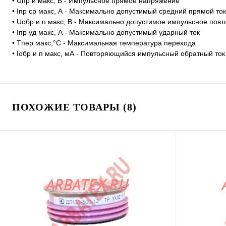
• Uпр и макс, В - Импульсное прямое напряжение
• Iпр ср макс, А - Максимально допустимый средний прямой ток
• Uобр и п макс, В - Максимально допустимое импульсное по
• Iпр уд макс, А - Максимально допустимый ударный ток
• Tпер макс,°C - Максимальная температура перехода
• Iобр и п макс, мА - Повторяющийся импульсный обратный ток
ПОХОЖИЕ ТОВАРЫ (8)