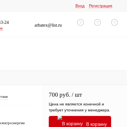
Вход
Регистрация
33-24
0
0
0
arbatex@list.ru
ок
700 руб.
/ шт
отзыв
Цена не является конечной и
требует уточнения у менеджера.
 электроэнергии
В корзину