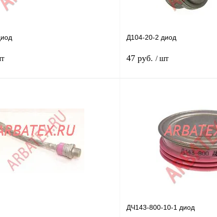
диод
Д104-20-2 диод
47 руб.
шт
/ шт
В корзину
лик
Сравнение
Купить в 1 клик
В
В избранное
наличии
н
ДЧ143-800-10-1 диод