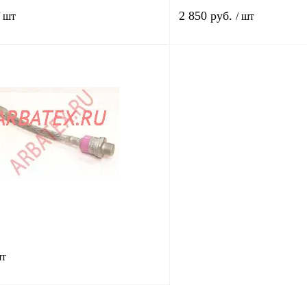
2 850 руб.
/ шт
/ шт
В корзину
лик
Сравнение
Купить в 1 клик
В
В избранное
наличии
н
шт