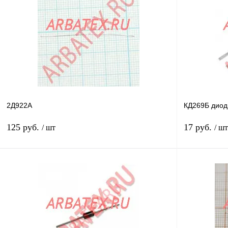
Купить в 1 клик
Сравнение
Купить в 1 к
В избранное
В
В избранное
наличии
2Д922А
КД269Б диод
125 руб.
17 руб.
/ шт
/ шт
В корзину
Купить в 1 клик
Сравнение
Купить в 1 к
В избранное
В
В избранное
наличии