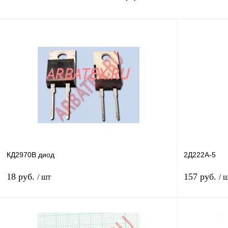
КД2970В диод
2Д222А-5
18 руб.
157 руб.
/ шт
/ 
В корзину