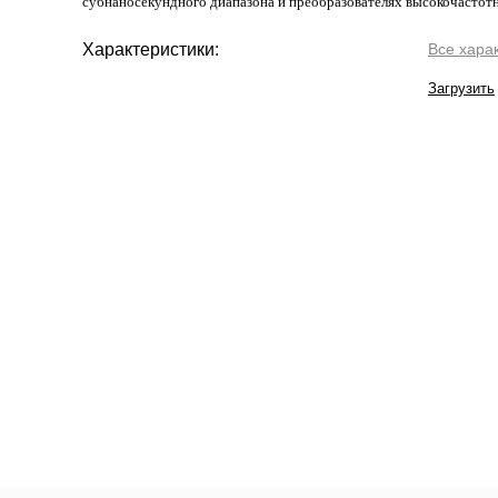
субнаносекундного диапазона и преобразователях высокочастот
Характеристики:
Все хара
Загрузить