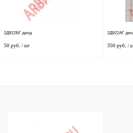
2Д922БГ диод
2Д922АГ дио
50 руб.
350 руб.
/ шт
/ 
В корзину
Купить в 1 клик
Сравнение
Купить в 1 к
В избранное
В
В избранное
наличии