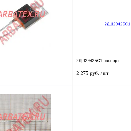
лик
Сравнение
Купить в 1 клик
В
В избранное
наличии
н
2ДШ2942БС1 паспорт
2 275 руб.
/ шт
В корзину
лик
Сравнение
Купить в 1 клик
В
В избранное
наличии
н