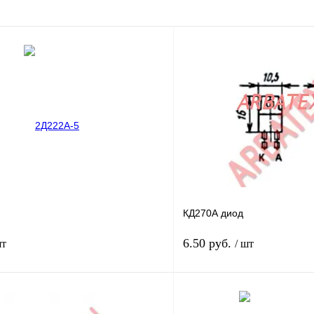
КД270А диод
6.50 руб.
шт
/ шт
В корзину