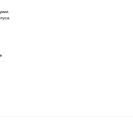
дами.
пуса.
е