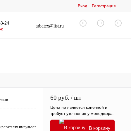
Вход
Регистрация
33-24
0
0
0
arbatex@list.ru
ок
60 руб.
/ шт
отзыв
Цена не является конечной и
требует уточнения у менеджера.
ирователях импульсов
В корзину