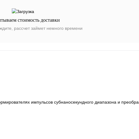
итываем стоимость доставки
ждите, рассчет займет немного времени
ормирователях импульсов субнаносекундного диапазона и преобра