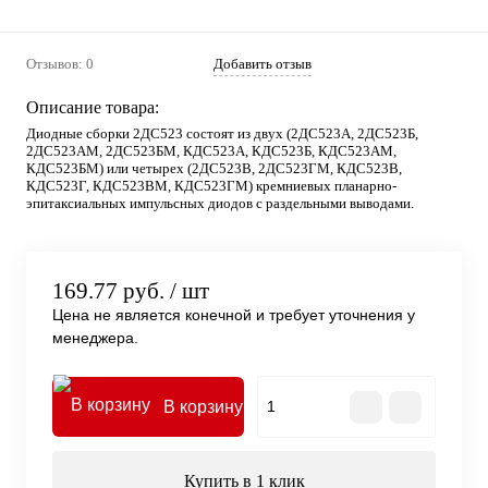
Отзывов: 0
Добавить отзыв
Описание товара:
Диодные сборки 2ДС523 состоят из двух (2ДС523А, 2ДС523Б,
2ДС523АМ, 2ДС523БМ, КДС523А, КДС523Б, КДС523АМ,
КДС523БМ) или четырех (2ДС523В, 2ДС523ГМ, КДС523В,
КДС523Г, КДС523ВМ, КДС523ГМ) кремниевых планарно-
эпитаксиальных импульсных диодов с раздельными выводами.
169.77 руб.
/ шт
Цена не является конечной и требует уточнения у
менеджера.
В корзину
Купить в 1 клик