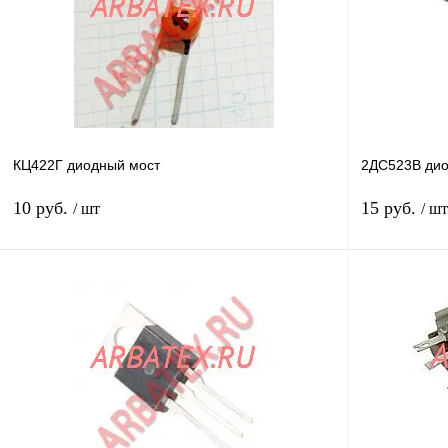
В избранное
В
В избранное
наличии
КЦ422Г диодный мост
2ДС523В дио
10 руб.
15 руб.
/ шт
/ шт
В корзину
Купить в 1 клик
Сравнение
Купить в 1 к
В избранное
В
В избранное
наличии