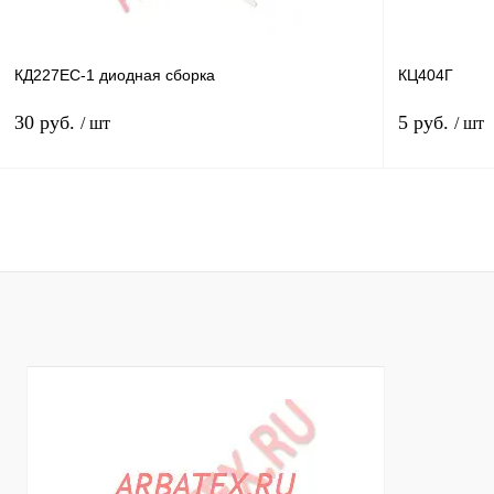
КД227ЕС-1 диодная сборка
КЦ404Г
30 руб.
5 руб.
/ шт
/ шт
В корзину
Купить в 1 клик
Сравнение
Купить в 1 к
В избранное
В
В избранное
наличии