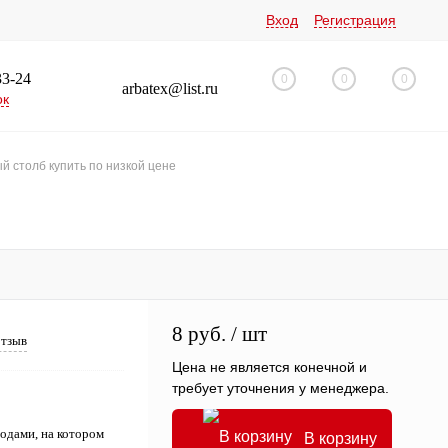
Вход
Регистрация
33-24
0
0
0
arbatex@list.ru
ок
 столб купить по низкой цене
8 руб.
/ шт
отзыв
Цена не является конечной и
требует уточнения у менеджера.
одами, на котором
В корзину