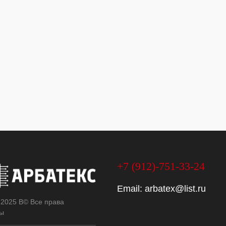
+7 (912)-751-33-24
Email:
arbatex@list.ru
 2025 В© Все права
ы