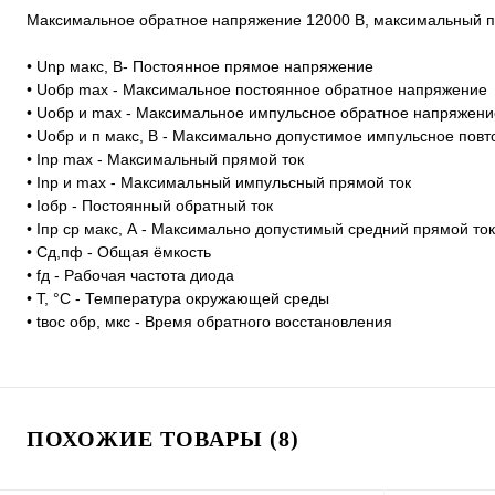
Максимальное обратное напряжение 12000 В, максимальный п
• Unp макс, В- Постоянное прямое напряжение
• Uoбp max - Максимальное постоянное обратное напряжение
• Uoбp и max - Максимальное импульсное обратное напряжени
• Uобр и п макс, В - Максимально допустимое импульсное по
• Inp max - Максимальный прямой ток
• Inp и max - Максимальный импульсный прямой ток
• Ioбp - Постоянный обратный ток
• Iпр ср макс, А - Максимально допустимый средний прямой ток
• Cд,пф - Общая ёмкость
• fд - Рабочая частота диода
• T, °C - Температура окружающей среды
• tвoc обр, мкс - Время обратного восстановления
ПОХОЖИЕ ТОВАРЫ (8)