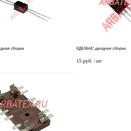
В
В избранное
наличии
дная сборка
КД636АС диодная сборка
15 руб.
/ шт
В корзину
лик
Сравнение
Купить в 1 клик
В
В избранное
наличии
н