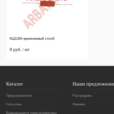
КЦ118А кремниевый столб
8 руб.
/ шт
Каталог
Наши предложени
Предохранители
Распродажа
Сельсины
Новинки
Вращающиеся трансформаторы