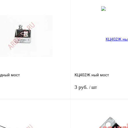
дный мост
КЦ402Ж ный мост
3 руб.
/ шт
В корзину
лик
Сравнение
Купить в 1 клик