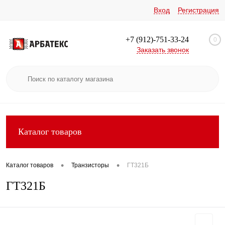
Вход
Регистрация
+7 (912)-751-33-24
0
Заказать звонок
Каталог товаров
•
•
Каталог товаров
Транзисторы
ГТ321Б
ГТ321Б