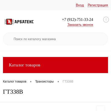
Вход
Регистрация
+7 (912)-751-33-24
0
Заказать звонок
Каталог товаров
•
•
Каталог товаров
Транзисторы
ГТ338В
ГТ338В