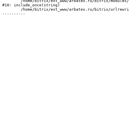
	/home/bitrix/ext_www/arbatex.ru/bitrix/modules/main/include/urlrewrite.php:184

#10: include_once(string)

	/home/bitrix/ext_www/arbatex.ru/bitrix/urlrewrite.php:2
