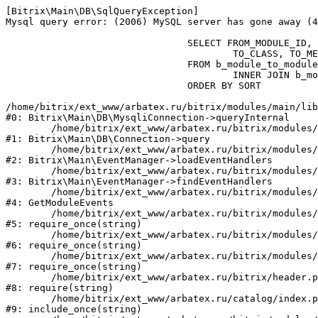
[Bitrix\Main\DB\SqlQueryException] 

Mysql query error: (2006) MySQL server has gone away (4
				SELECT FROM_MODULE_ID, MESSAGE_ID, SORT, TO_MODULE_ID, TO_PATH,

					TO_CLASS, TO_METHOD, TO_METHOD_ARG, VERSION

				FROM b_module_to_module m2m

					INNER JOIN b_module m ON (m2m.TO_MODULE_ID = m.ID)

				ORDER BY SORT

/home/bitrix/ext_www/arbatex.ru/bitrix/modules/main/lib
#0: Bitrix\Main\DB\MysqliConnection->queryInternal

	/home/bitrix/ext_www/arbatex.ru/bitrix/modules/main/lib/db/connection.php:331

#1: Bitrix\Main\DB\Connection->query

	/home/bitrix/ext_www/arbatex.ru/bitrix/modules/main/lib/eventmanager.php:242

#2: Bitrix\Main\EventManager->loadEventHandlers

	/home/bitrix/ext_www/arbatex.ru/bitrix/modules/main/lib/eventmanager.php:335

#3: Bitrix\Main\EventManager->findEventHandlers

	/home/bitrix/ext_www/arbatex.ru/bitrix/modules/main/tools.php:4648

#4: GetModuleEvents

	/home/bitrix/ext_www/arbatex.ru/bitrix/modules/main/include.php:171

#5: require_once(string)

	/home/bitrix/ext_www/arbatex.ru/bitrix/modules/main/include/prolog_before.php:19

#6: require_once(string)

	/home/bitrix/ext_www/arbatex.ru/bitrix/modules/main/include/prolog.php:10

#7: require_once(string)

	/home/bitrix/ext_www/arbatex.ru/bitrix/header.php:1

#8: require(string)

	/home/bitrix/ext_www/arbatex.ru/catalog/index.php:2

#9: include_once(string)
