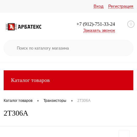
Вход
Регистрация
+7 (912)-751-33-24
0
Заказать звонок
Каталог товаров
•
•
Каталог товаров
Транзисторы
2Т306А
2Т306А