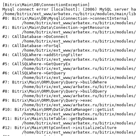
[Bitrix\Main\DB\ConnectionException] 

Mysql connect error [localhost]: (2006) MySQL server ha
/home/bitrix/ext_www/arbatex.ru/bitrix/modules/main/lib
#0: Bitrix\Main\DB\MysqliConnection->connectInternal

	/home/bitrix/ext_www/arbatex.ru/bitrix/modules/main/lib/data/connection.php:53

#1: Bitrix\Main\Data\Connection->getResource

	/home/bitrix/ext_www/arbatex.ru/bitrix/modules/main/classes/general/database.php:305

#2: CAllDatabase->DoConnect

	/home/bitrix/ext_www/arbatex.ru/bitrix/modules/main/classes/general/database.php:703

#3: CAllDatabase->ForSql

	/home/bitrix/ext_www/arbatex.ru/bitrix/modules/main/classes/general/sqlwhere.php:758

#4: CAllSQLWhere->addStringFilter

	/home/bitrix/ext_www/arbatex.ru/bitrix/modules/main/classes/general/sqlwhere.php:401

#5: CAllSQLWhere->GetQueryEx

	/home/bitrix/ext_www/arbatex.ru/bitrix/modules/main/classes/general/sqlwhere.php:281

#6: CAllSQLWhere->GetQuery

	/home/bitrix/ext_www/arbatex.ru/bitrix/modules/main/lib/orm/query/query.php:2225

#7: Bitrix\Main\ORM\Query\Query->buildWhere

	/home/bitrix/ext_www/arbatex.ru/bitrix/modules/main/lib/orm/query/query.php:2463

#8: Bitrix\Main\ORM\Query\Query->buildQuery

	/home/bitrix/ext_www/arbatex.ru/bitrix/modules/main/lib/orm/query/query.php:933

#9: Bitrix\Main\ORM\Query\Query->exec

	/home/bitrix/ext_www/arbatex.ru/bitrix/modules/main/lib/orm/data/datamanager.php:513

#10: Bitrix\Main\ORM\Data\DataManager::getList

	/home/bitrix/ext_www/arbatex.ru/bitrix/modules/main/lib/site.php:153

#11: Bitrix\Main\SiteTable::getByDomain

	/home/bitrix/ext_www/arbatex.ru/bitrix/modules/main/lib/httpcontext.php:100

#12: Bitrix\Main\HttpContext->initializeCulture

	/home/bitrix/ext_www/arbatex.ru/bitrix/modules/main/include.php:36
