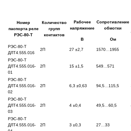
Рабочее
Сопротивление
Номер
Количество
напряжение
обмотки
паспорта реле
групп
РЭС-80-Т
контактов
В
Ом
РЭС-80-Т
2П
27 ±2,7
1570…1955
ДЛТ4.555.016
РЭС-80-Т
ДЛТ4.555.016-
2П
15 ±1,5
549…571
01
РЭС-80-Т
ДЛТ4.555.016-
2П
6,3 ±0,63
94,5…115,5
02
РЭС-80-Т
ДЛТ4.555.016-
2П
4 ±0,4
49,5…60,5
03
РЭС-80-Т
ДЛТ4.555.016-
2П
3 ±0,3
27…33