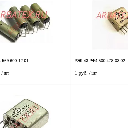
лик
Сравнение
Купить в 1 клик
В
В избранное
наличии
н
.569.600-12.01
РЭК-43 РФ4.500.478-03.02
.
1 руб.
/ шт
/ шт
В корзину
лик
Сравнение
Купить в 1 клик
В
В избранное
наличии
н