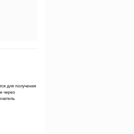
тся для получения
е через
ючатель