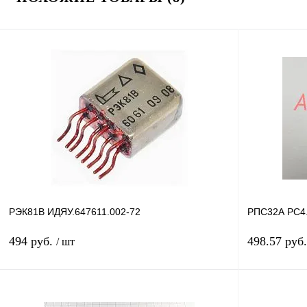
РЭК81В ИДЯУ.647611.002-72
РПС32А РС4.
494 руб.
498.57 руб
/ шт
В корзину