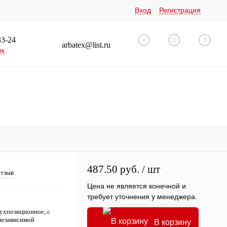
Вход
Регистрация
33-24
0
0
0
arbatex@list.ru
ок
487.50 руб.
/ шт
отзыв
Цена не является конечной и
требует уточнения у менеджера.
ухпозиционное, с
независимой
В корзину