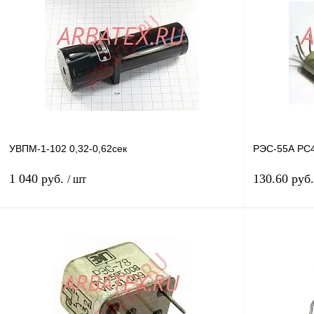
Купить в 1 клик
Сравнение
Купить в 1 к
В избранное
В
В избранное
наличии
УВПМ-1-102 0,32-0,62сек
РЭС-55А РС4
1 040 руб.
130.60 руб
/ шт
В корзину
Купить в 1 клик
Сравнение
Купить в 1 к
В избранное
В
В избранное
наличии