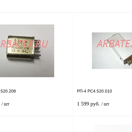
520.208
РП-4 РС4.520.010
.
1 599 руб.
/ шт
/ шт
В корзину