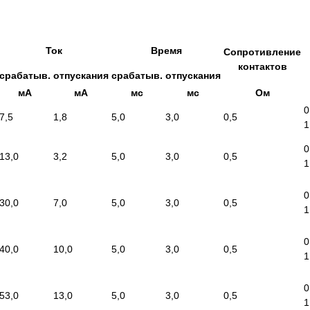
Ток
Время
Сопротивление
контактов
срабатыв.
отпускания
срабатыв.
отпускания
мА
мА
мс
мс
Ом
0
7,5
1,8
5,0
3,0
0,5
1
0
13,0
3,2
5,0
3,0
0,5
1
0
30,0
7,0
5,0
3,0
0,5
1
0
40,0
10,0
5,0
3,0
0,5
1
0
53,0
13,0
5,0
3,0
0,5
1