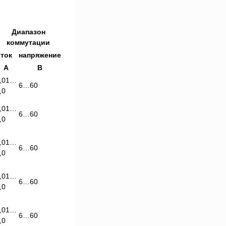
Диапазон
коммутации
ток
напряжение
А
В
,01…
6…60
,0
,01…
6…60
,0
,01…
6…60
,0
,01…
6…60
,0
,01…
6…60
,0