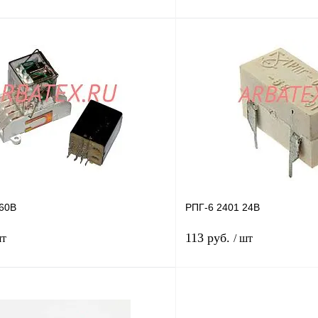
В корзину
лик
Сравнение
Купить в 1 клик
В
В избранное
наличии
н
60В
РПГ-6 2401 24В
113 руб.
шт
/ шт
В корзину