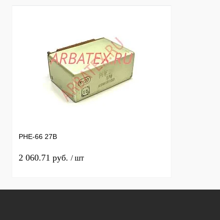
РНЕ-66 27В
2 060.71 руб.
/ шт