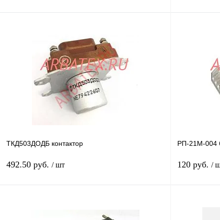
В корзину
Купить в 1 клик
Сравнение
Купить в 1 к
В избранное
В
В избранное
наличии
ТКД503ДОДБ контактор
РП-21М-004 
492.50 руб.
120 руб.
/ шт
/ 
В корзину