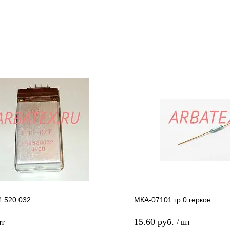
4.520.032
МКА-07101 гр.0 геркон
15.60 руб.
шт
/ шт