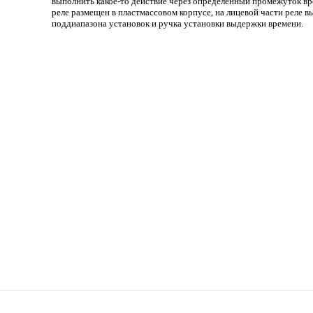
выполнить какое-то действие через определенный промежуток в
реле размещен в пластмассовом корпусе, на лицевой части реле 
поддиапазона установок и ручка установки выдержки времени.