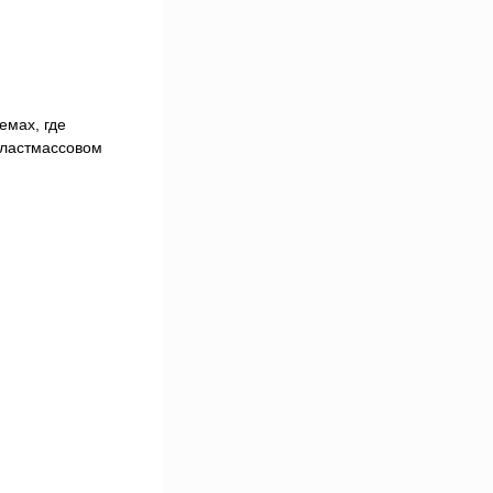
емах, где
пластмассовом