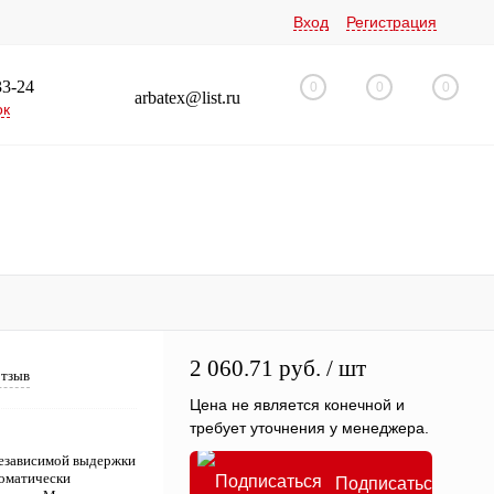
Вход
Регистрация
33-24
0
0
0
arbatex@list.ru
ок
2 060.71 руб.
/ шт
отзыв
Цена не является конечной и
требует уточнения у менеджера.
независимой выдержки
томатически
Подписаться