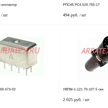
контактор
РПС45 РС4.520.755-17
.
494 руб.
/ шт
/ шт
В корзину
лик
Сравнение
Купить в 1 клик
В
В избранное
наличии
н
00.473-02
УВПМ-1-121 70-107.5 сек
2 025 руб.
/ шт