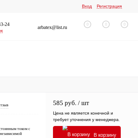
Вход
Регистрация
33-24
0
0
0
arbatex@list.ru
ок
585 руб.
/ шт
отзыв
Цена не является конечной и
требует уточнения у менеджера.
стоянным током с
 независимой
В корзину