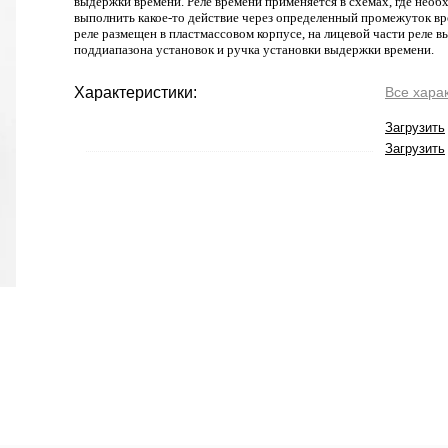
выдержки времени. Реле времени применяется в схемах, где нео
выполнить какое-то действие через определенный промежуток в
реле размещен в пластмассовом корпусе, на лицевой части реле 
поддиапазона установок и ручка установки выдержки времени.
Характеристики:
Все хара
Загрузить
Загрузить