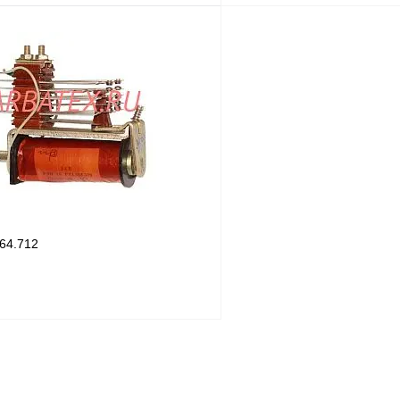
В корзину
лик
Сравнение
Купить в 1 клик
В
В избранное
наличии
н
64.712
В корзину