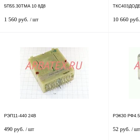
5П55.30ТМА 10 8Д8
ТКС403ДОДБ 
1 560 руб.
10 660 руб
/ шт
В корзину
Купить в 1 клик
Сравнение
Купить в 1 к
В избранное
В
В избранное
наличии
РЭП11-440 24В
РЭК30 РФ4.5
490 руб.
52 руб.
/ шт
/ шт