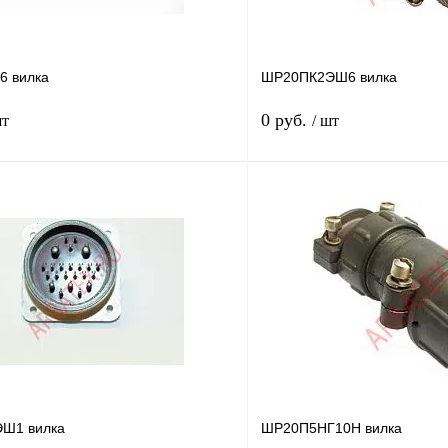
 вилка
ШР20ПК2ЭШ6 вилка
0 руб.
шт
/ шт
Подписаться
лик
Сравнение
Купить в 1 клик
Недоступно
В избранное
Год выпуска
85-90г.
Ш1 вилка
ШР20П5НГ10Н вилка