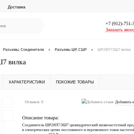
Доставка
+7 (912)-751-
Заказать звон
•
•
Разъемы, Соединители
Разъемы ШР, СШР
ШР28П7ЭШ7 вилка
7 вилка
ХАРАКТЕРИСТИКИ
ПОХОЖИЕ ТОВАРЫ
Отзывов: 0
Добавить 
Описание товара:
Соединитель ШР28П7ЭШ7 цилиндрический низкочастотный пред
в электрических цепях постоянного и переменного токов частото