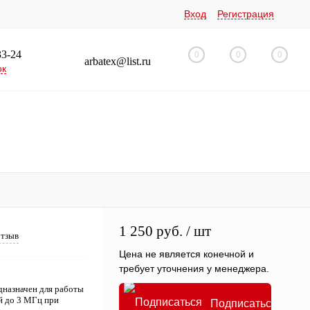
Вход
Регистрация
33-24
0
0
0
arbatex@list.ru
ок
1 250 руб.
/ шт
отзыв
Цена не является конечной и
требует уточнения у менеджера.
назначен для работы
й до 3 МГц при
Подписаться