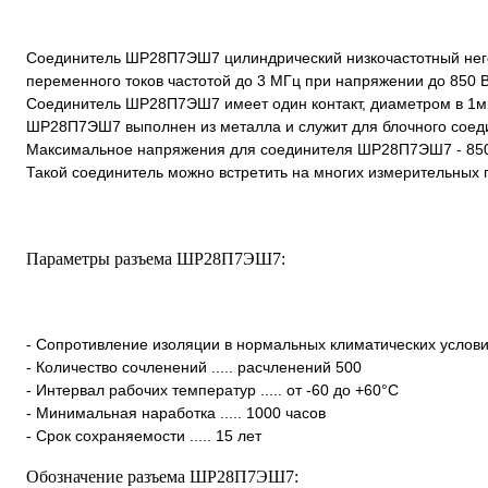
Соединитель ШР28П7ЭШ7 цилиндрический низкочастотный неге
переменного токов частотой до 3 МГц при напряжении до 850 В
Соединитель ШР28П7ЭШ7 имеет один контакт, диаметром в 1м
ШР28П7ЭШ7 выполнен из металла и служит для блочного соед
Максимальное напряжения для соединителя ШР28П7ЭШ7 - 85
Такой соединитель можно встретить на многих измерительных 
Параметры разъема ШР28П7ЭШ7:
- Сопротивление изоляции в нормальных климатических условия
- Количество сочленений ..... расчленений 500
- Интервал рабочих температур ..... от -60 до +60°С
- Минимальная наработка ..... 1000 часов
- Срок сохраняемости ..... 15 лет
Обозначение разъема ШР28П7ЭШ7: