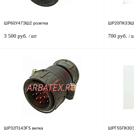
ШР60У47ЭШ2 розетка
ШР20ПК3ЭШ6
3 500 руб.
700 руб.
/ шт
/ 
В корзину
Купить в 1 клик
Сравнение
Купить в 1 к
В избранное
В
В избранное
наличии
ШР32П14ЭГ5 вилка
ШРГ55ПК30Э