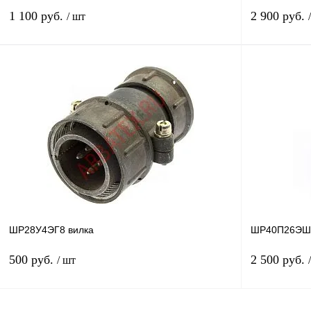
1 100 руб.
2 900 руб.
/ шт
В корзину
Купить в 1 клик
Сравнение
Купить в 1 к
В избранное
В
В избранное
наличии
ШР28У4ЭГ8 вилка
ШР40П26ЭШ2
500 руб.
2 500 руб.
/ шт