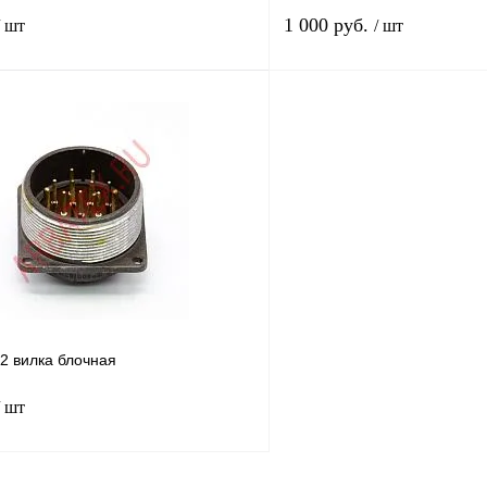
1 000 руб.
/ шт
/ шт
В корзину
лик
Сравнение
Купить в 1 клик
В
В избранное
наличии
Год выпуска
90г
 вилка блочная
/ шт