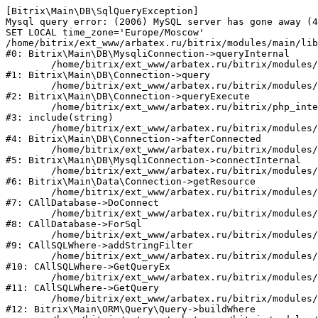
[Bitrix\Main\DB\SqlQueryException] 

Mysql query error: (2006) MySQL server has gone away (4
SET LOCAL time_zone='Europe/Moscow'

/home/bitrix/ext_www/arbatex.ru/bitrix/modules/main/lib
#0: Bitrix\Main\DB\MysqliConnection->queryInternal

	/home/bitrix/ext_www/arbatex.ru/bitrix/modules/main/lib/db/connection.php:331

#1: Bitrix\Main\DB\Connection->query

	/home/bitrix/ext_www/arbatex.ru/bitrix/modules/main/lib/db/connection.php:380

#2: Bitrix\Main\DB\Connection->queryExecute

	/home/bitrix/ext_www/arbatex.ru/bitrix/php_interface/after_connect_d7.php:3

#3: include(string)

	/home/bitrix/ext_www/arbatex.ru/bitrix/modules/main/lib/db/connection.php:1048

#4: Bitrix\Main\DB\Connection->afterConnected

	/home/bitrix/ext_www/arbatex.ru/bitrix/modules/main/lib/db/mysqliconnection.php:110

#5: Bitrix\Main\DB\MysqliConnection->connectInternal

	/home/bitrix/ext_www/arbatex.ru/bitrix/modules/main/lib/data/connection.php:53

#6: Bitrix\Main\Data\Connection->getResource

	/home/bitrix/ext_www/arbatex.ru/bitrix/modules/main/classes/general/database.php:305

#7: CAllDatabase->DoConnect

	/home/bitrix/ext_www/arbatex.ru/bitrix/modules/main/classes/general/database.php:703

#8: CAllDatabase->ForSql

	/home/bitrix/ext_www/arbatex.ru/bitrix/modules/main/classes/general/sqlwhere.php:758

#9: CAllSQLWhere->addStringFilter

	/home/bitrix/ext_www/arbatex.ru/bitrix/modules/main/classes/general/sqlwhere.php:401

#10: CAllSQLWhere->GetQueryEx

	/home/bitrix/ext_www/arbatex.ru/bitrix/modules/main/classes/general/sqlwhere.php:281

#11: CAllSQLWhere->GetQuery

	/home/bitrix/ext_www/arbatex.ru/bitrix/modules/main/lib/orm/query/query.php:2225

#12: Bitrix\Main\ORM\Query\Query->buildWhere
