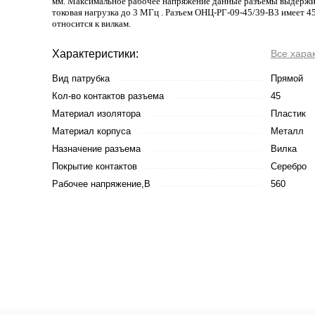
мм. Максимальное рабочее напряжение данные разъемы выдержив
токовая нагрузка до 3 МГц . Разъем ОНЦ-РГ-09-45/39-В3 имеет 45
относится к вилкам.
Характеристики:
Все хара
Вид патрубка
Прямой
Кол-во контактов разъема
45
Материал изолятора
Пластик
Материал корпуса
Металл
Назначение разъема
Вилка
Покрытие контактов
Серебро
Рабочее напряжение,В
560