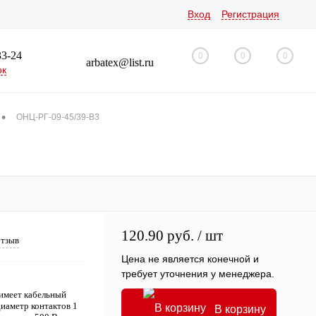
Вход
Регистрация
33-24
0
0
0
arbatex@list.ru
ок
•
ОНЦ-РГ-09-45/39-В3
120.90 руб.
/ шт
отзыв
Цена не является конечной и
требует уточнения у менеджера.
 имеет кабельный
диаметр контактов 1
В корзину