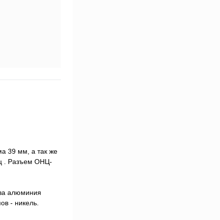
а 39 мм, а так же
ц . Разъем ОНЦ-
ава алюминия
ов - никель.