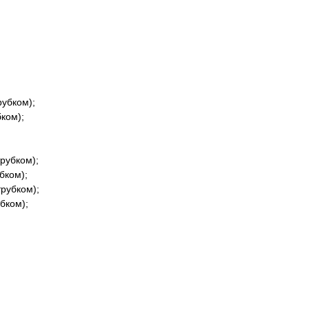
рубком);
ком);
рубком);
бком);
трубком);
бком);