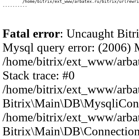
	/home/bitrix/ext_www/arbatex.ru/bitrix/urlrewrite.php:2

Fatal error
: Uncaught Bit
Mysql query error: (2006)
/home/bitrix/ext_www/arbat
Stack trace: #0
/home/bitrix/ext_www/arbat
Bitrix\Main\DB\MysqliConn
/home/bitrix/ext_www/arbat
Bitrix\Main\DB\Connection