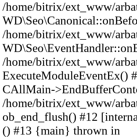
/home/bitrix/ext_www/arbat
WD\Seo\Canonical::onBefo
/home/bitrix/ext_www/arbat
WD\Seo\EventHandler::onB
/home/bitrix/ext_www/arbat
ExecuteModuleEventEx() #10
CAllMain->EndBufferConte
/home/bitrix/ext_www/arbat
ob_end_flush() #12 [intern
() #13 {main} thrown in