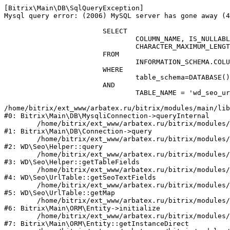
[Bitrix\Main\DB\SqlQueryException] 

Mysql query error: (2006) MySQL server has gone away (4
			SELECT

				COLUMN_NAME, IS_NULLABLE, UPPER(COLUMN_TYPE) as COLUMN_TYPE, UPPER(DATA_TYPE) as DATA_TYPE, 

				CHARACTER_MAXIMUM_LENGTH as LENGTH, NUMERIC_PRECISION, COLUMN_KEY

			FROM

				INFORMATION_SCHEMA.COLUMNS 

			WHERE

				table_schema=DATABASE()

			AND

				TABLE_NAME = 'wd_seo_url';

/home/bitrix/ext_www/arbatex.ru/bitrix/modules/main/lib
#0: Bitrix\Main\DB\MysqliConnection->queryInternal

	/home/bitrix/ext_www/arbatex.ru/bitrix/modules/main/lib/db/connection.php:331

#1: Bitrix\Main\DB\Connection->query

	/home/bitrix/ext_www/arbatex.ru/bitrix/modules/webdebug.seo/include.php:1748

#2: WD\Seo\Helper::query

	/home/bitrix/ext_www/arbatex.ru/bitrix/modules/webdebug.seo/include.php:1847

#3: WD\Seo\Helper::getTableFields

	/home/bitrix/ext_www/arbatex.ru/bitrix/modules/webdebug.seo/lib/url.php:465

#4: WD\Seo\UrlTable::getSeoTextFields

	/home/bitrix/ext_www/arbatex.ru/bitrix/modules/webdebug.seo/lib/url.php:141

#5: WD\Seo\UrlTable::getMap

	/home/bitrix/ext_www/arbatex.ru/bitrix/modules/main/lib/orm/entity.php:231

#6: Bitrix\Main\ORM\Entity->initialize

	/home/bitrix/ext_www/arbatex.ru/bitrix/modules/main/lib/orm/entity.php:128

#7: Bitrix\Main\ORM\Entity::getInstanceDirect
